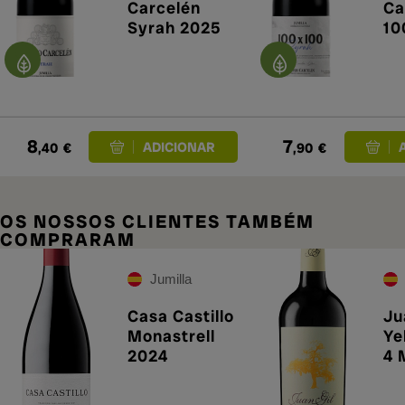
Carcelén
Ca
Syrah 2025
10
Sy
8
7
,40
€
,90
€
OS NOSSOS CLIENTES TAMBÉM
COMPRARAM
Jumilla
Casa Castillo
Ju
Monastrell
Ye
2024
4 