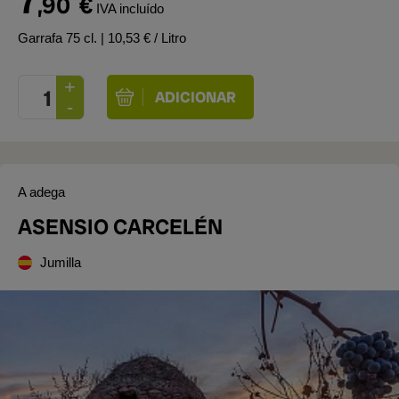
7
,90
€
IVA incluído
Garrafa 75 cl.
| 10,53 € / Litro
A adega
ASENSIO CARCELÉN
Jumilla