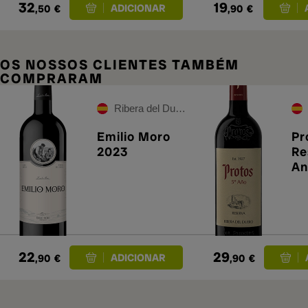
32
19
,50
€
,90
€
OS NOSSOS CLIENTES TAMBÉM
COMPRARAM
Ribera del Duero
Emilio Moro
Pr
2023
Re
An
22
29
,90
€
,90
€