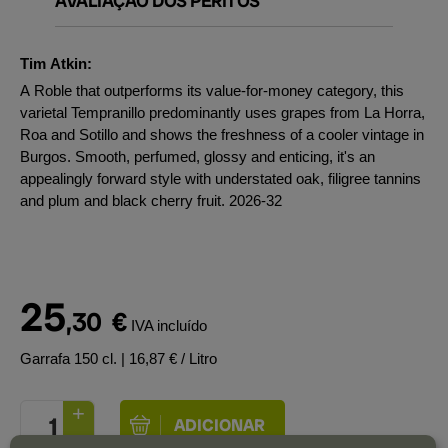
AVALIAÇÃO DOS PERITOS
Tim Atkin:
A Roble that outperforms its value-for-money category, this
varietal Tempranillo predominantly uses grapes from La Horra,
Roa and Sotillo and shows the freshness of a cooler vintage in
Burgos. Smooth, perfumed, glossy and enticing, it's an
appealingly forward style with understated oak, filigree tannins
and plum and black cherry fruit. 2026-32
25
,30
€
IVA incluído
Garrafa 150 cl.
| 16,87 € / Litro