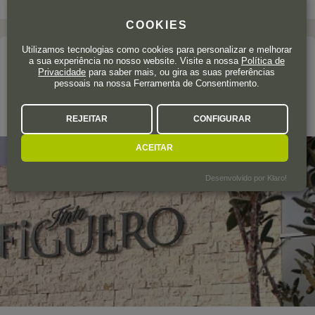
COOKIES
Utilizamos tecnologias como cookies para personalizar e melhorar
A adega
a sua experiência no nosso website. Visite a nossa
Política de
Privacidade
para saber mais, ou gira as suas preferências
TINTO FIGUERO
pessoais na nossa Ferramenta de Consentimento.
Ribera del Duero
REJEITAR
CONFIGURAR
ACEITAR
Desenvolvido por Klaro!