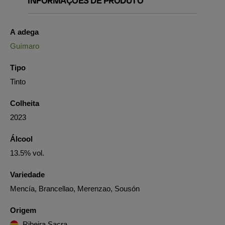
INFORMAÇÕES DE PRODUTO
A adega
Guímaro
Tipo
Tinto
Colheita
2023
Álcool
13.5% vol.
Variedade
Mencía, Brancellao, Merenzao, Sousón
Origem
Ribeira Sacra