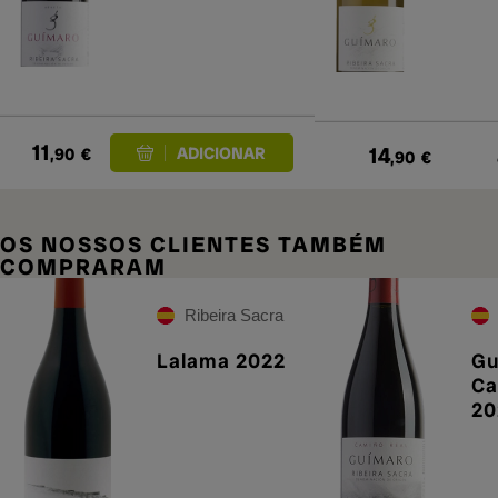
11
14
,90
€
,90
€
OS NOSSOS CLIENTES TAMBÉM
COMPRARAM
Ribeira Sacra
Lalama 2022
Gu
Ca
20