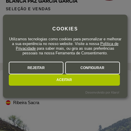
BLANCA PAZ GARCÍA GARCÍA
SELEÇÃO E VENDAS
É um imprescindóivel na minha garrafeira,
colheita após colheita, nunca falha.
COOKIES
Suculento, perfumado, fresco e delicioso... é
impossível não se apaixonar pela Ribeira
Utilizamos tecnologias como cookies para personalizar e melhorar
a sua experiência no nosso website. Visite a nossa
Política de
Sacra. Uma relação qualidade-preço
Privacidade
para saber mais, ou gira as suas preferências
imbatível!
pessoais na nossa Ferramenta de Consentimento.
REJEITAR
CONFIGURAR
A adega
ACEITAR
GUÍMARO
Desenvolvido por Klaro!
Ribeira Sacra