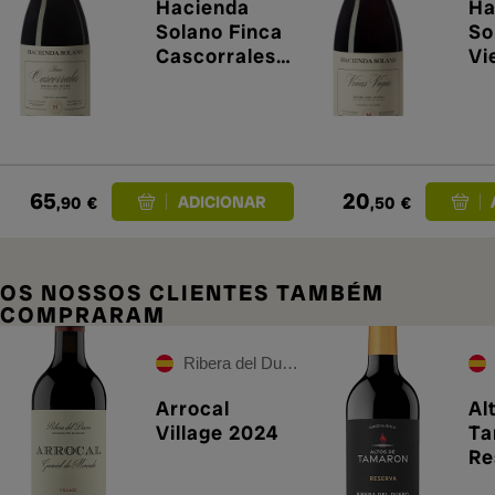
Hacienda
Ha
Solano Finca
So
Cascorrales
Vi
2019
65
20
,90
€
,50
€
OS NOSSOS CLIENTES TAMBÉM
COMPRARAM
Ribera del Duero
Arrocal
Al
Village 2024
Ta
Re