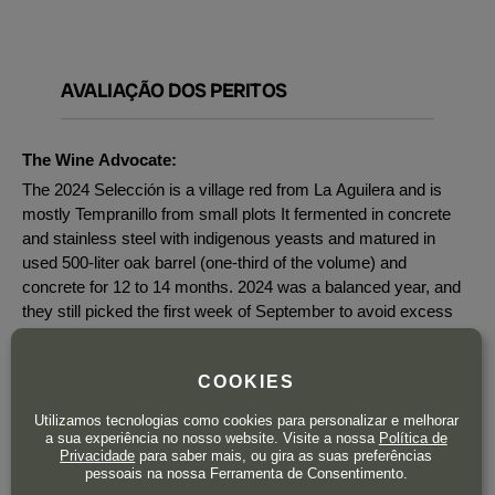
AVALIAÇÃO DOS PERITOS
The Wine Advocate:
The 2024 Selección is a village red from La Aguilera and is
mostly Tempranillo from small plots It fermented in concrete
and stainless steel with indigenous yeasts and matured in
used 500-liter oak barrel (one-third of the volume) and
concrete for 12 to 14 months. 2024 was a balanced year, and
they still picked the first week of September to avoid excess
ripeness. It's floral, spicy and perfumed, quite elegant and
nuanced. It comes in at 14.5% alcohol, with a pH of 3.7 and
COOKIES
4.68 grams of acidity. It's medium-bodied, with fine tannins and
a dry, chalky finish. It's juicy and round, with very integrated
Utilizamos tecnologias como cookies para personalizar e melhorar
oak and a soft mouthfeel. This is very tasty with ripe flavors
a sua experiência no nosso website. Visite a nossa
Política de
Privacidade
para saber mais, ou gira as suas preferências
and a long aftertaste. 23,138 bottles produced. It was bottled in
pessoais na nossa Ferramenta de Consentimento.
February 2026.