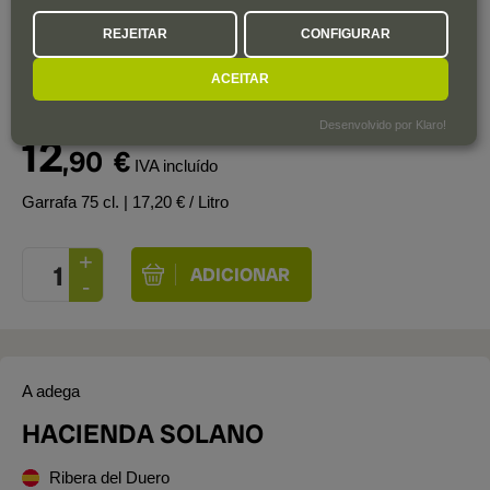
REJEITAR
CONFIGURAR
ACEITAR
PVR
15
,00
€
Desenvolvido por Klaro!
12
,90
€
IVA incluído
Garrafa 75 cl.
| 17,20 € / Litro
A adega
HACIENDA SOLANO
Ribera del Duero