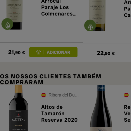
Arrocal
Ar
Paraje Los
Pa
Colmenares
Ca
2024
20
21
22
,90
€
,90
€
OS NOSSOS CLIENTES TAMBÉM
COMPRARAM
Ribera del Duero
Altos de
Re
Tamarón
Ve
Reserva 2020
Se
20