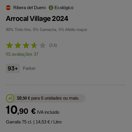
Ribera del Duero
Ecológico
Arrocal Village 2024
90% Tinto fino, 5% Garnacha, 5% Albillo mayor
3,6
avaliações 37
93+
Parker
10
para 6 unidades ou mais.
x6
,50
€
10
,90
€
IVA incluído
Garrafa 75 cl.
| 14,53 € / Litro