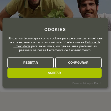
COOKIES
Utilizamos tecnologias como cookies para personalizar e melhorar
Ano de fundação
2002
a sua experiência no nosso website. Visite a nossa
Política de
Área total de vinha
85 ha.
Privacidade
para saber mais, ou gira as suas preferências
pessoais na nossa Ferramenta de Consentimento.
Asier e Rodrigo Calvo, enólogos formados em Oregon (EUA)
e Umbria (Itália), estão atualmente à frente da adega familiar
REJEITAR
CONFIGURAR
localizada em Gumiel de Mercado, um pequeno município de
Burgos.
ACEITAR
SOBRE A ADEGA
Desenvolvido por Klaro!