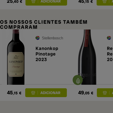
25
45
,40
€
,15
€
OS NOSSOS CLIENTES TAMBÉM
COMPRARAM
Stellenbosch
Kanonkop
Re
Pinotage
Re
2023
20
45
49
,15
€
,05
€