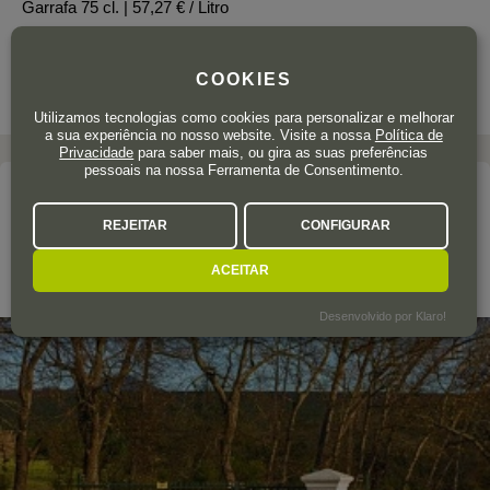
Garrafa 75 cl.
| 57,27 € / Litro
COOKIES
Utilizamos tecnologias como cookies para personalizar e melhorar
a sua experiência no nosso website. Visite a nossa
Política de
Privacidade
para saber mais, ou gira as suas preferências
pessoais na nossa Ferramenta de Consentimento.
A adega
REJEITAR
CONFIGURAR
KANONKOP
ACEITAR
Stellenbosch
Desenvolvido por Klaro!