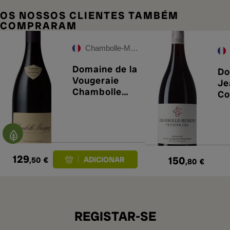
OS NOSSOS CLIENTES TAMBÉM
COMPRARAM
Chambolle-Musigny
Domaine de la
Do
Vougeraie
Je
Chambolle
Co
Musigny 2023
Ch
Mu
Cr
129
150
,50
€
,80
€
REGISTAR-SE