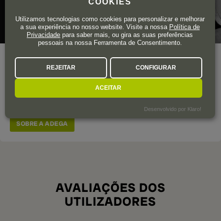
COOKIES
Utilizamos tecnologias como cookies para personalizar e melhorar
a sua experiência no nosso website. Visite a nossa
Política de
Privacidade
para saber mais, ou gira as suas preferências
pessoais na nossa Ferramenta de Consentimento.
Área total de vinha
7 ha.
REJEITAR
CONFIGURAR
A missão da equipa de Laurent Ponsot é encontrar as
ACEITAR
melhores uvas para produzir os melhores vinhos sem
o uso
de produtos químicos.
Desenvolvido por Klaro!
SOBRE A ADEGA
AVALIAÇÕES DOS
UTILIZADORES