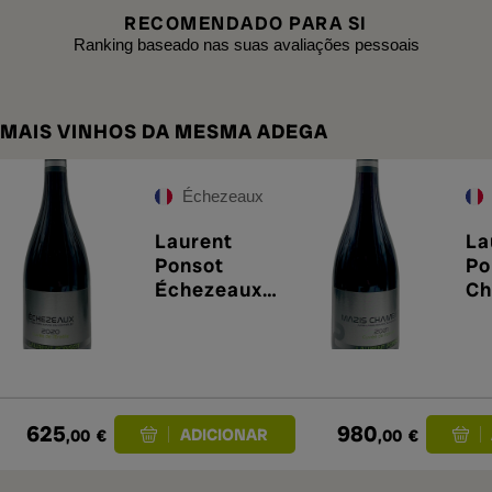
RECOMENDADO PARA SI
Ranking baseado nas suas avaliações pessoais
MAIS VINHOS DA MESMA ADEGA
Échezeaux
Laurent
La
Ponsot
Po
Échezeaux
Ch
Cuvée de
Cu
L'Érable 2021
l'
625
980
,00
€
,00
€