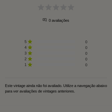
0 avaliações
5
0
4
0
3
0
2
0
1
0
Este vintage ainda não foi avaliado. Utilize a navegação abaixo
para ver avaliações de vintages anteriores.