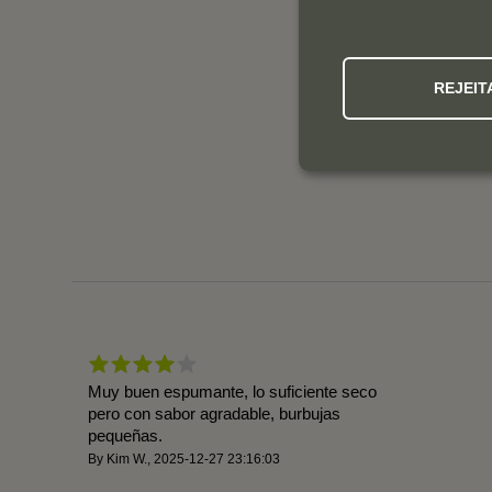
REJEIT
Muy buen espumante, lo suficiente seco
pero con sabor agradable, burbujas
pequeñas.
By
Kim W.
,
2025-12-27 23:16:03