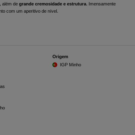
a, além de
grande cremosidade e estrutura
. Imensamente
nto com um aperitivo de nível.
Origem
IGP Minho
fas
nho