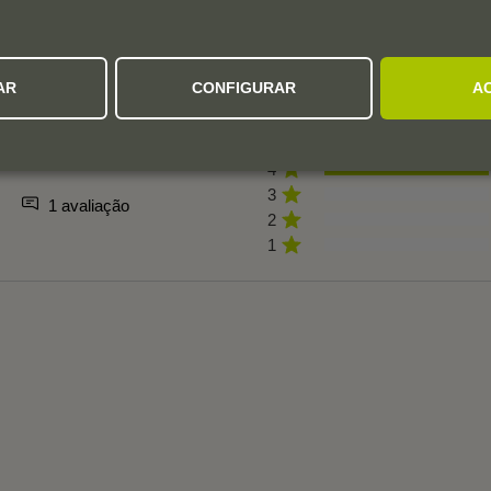
AVALIAÇÕES DOS UTILIZADORES
AR
CONFIGURAR
A
4,0
5
4
3
1 avaliação
2
1