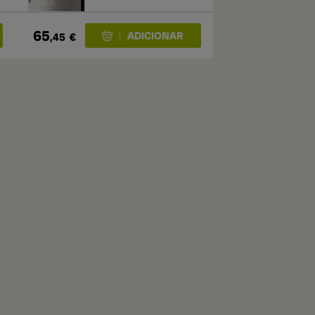
65
,45
€