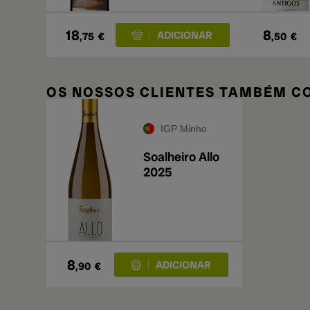
18
8
,75
€
,50
€
OS NOSSOS CLIENTES TAMBÉM 
IGP Minho
Soalheiro Allo
2025
8
,90
€