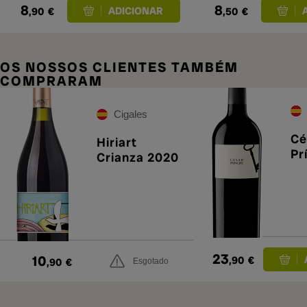
8
8
,90
€
,50
€
OS NOSSOS CLIENTES TAMBÉM
COMPRARAM
Cigales
Cé
Hiriart
Pr
Crianza 2020
23
10
,90
€
,90
€
Esgotado