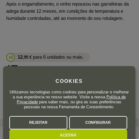
Após o engarrafamento, o vinho repousou nas garrafeiras da
adega durante 12 meses, em condições de temperatura e
humidade controladas, até ao momento do seu rotulagem.
12
para 6 unidades ou mais.
x6
,95
€
13
,90
€
IVA incluído
COOKIES
Garrafa 75 cl.
| 18,53 € / Litro
Utilizamos tecnologias como cookies para personalizar e melhorar
a sua experiência no nosso website. Visite a nossa
Política de
Privacidade
para saber mais, ou gira as suas preferências
pessoais na nossa Ferramenta de Consentimento.
REJEITAR
CONFIGURAR
ACEITAR
A adega