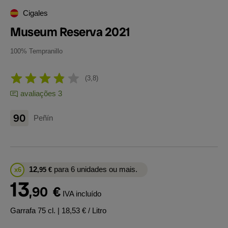
Cigales
Museum Reserva 2021
100% Tempranillo
3,8
avaliações 3
90
Peñín
12
para 6 unidades ou mais.
x6
,95
€
13
,90
€
IVA incluído
Garrafa 75 cl.
| 18,53 € / Litro