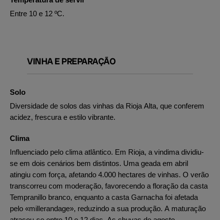
Entre 10 e 12 ºC.
VINHA E PREPARAÇÃO
Solo
Diversidade de solos das vinhas da Rioja Alta, que conferem
acidez, frescura e estilo vibrante.
Clima
Influenciado pelo clima atlântico. Em Rioja, a vindima dividiu-
se em dois cenários bem distintos. Uma geada em abril
atingiu com força, afetando 4.000 hectares de vinhas. O verão
transcorreu com moderação, favorecendo a floração da casta
Tempranillo branco, enquanto a casta Garnacha foi afetada
pelo «millerandage», reduzindo a sua produção. A maturação
atrasou-se entre 10 e 12 dias. As chuvas de agosto