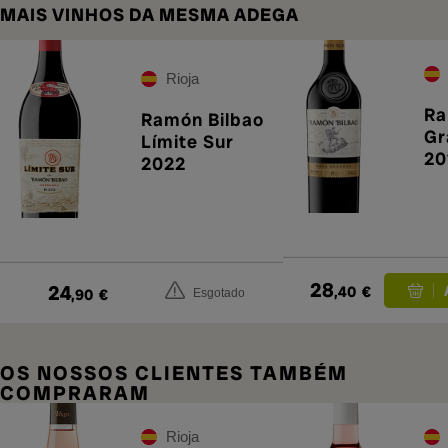
MAIS VINHOS DA MESMA ADEGA
Rioja
Ra
Ramón Bilbao
Gr
Límite Sur
20
2022
28
24
,40
€
,90
€
Esgotado
OS NOSSOS CLIENTES TAMBÉM
COMPRARAM
Rioja