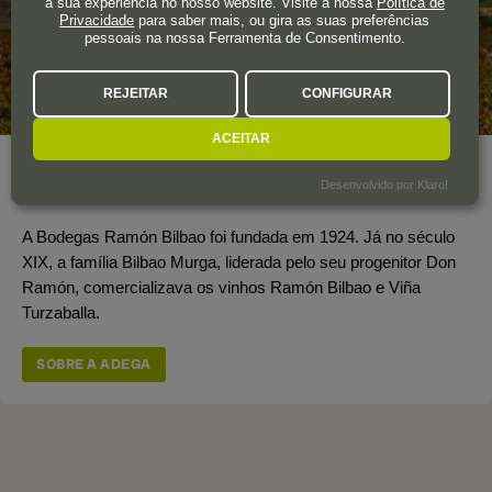
a sua experiência no nosso website. Visite a nossa
Política de
Privacidade
para saber mais, ou gira as suas preferências
pessoais na nossa Ferramenta de Consentimento.
REJEITAR
CONFIGURAR
ACEITAR
Ano de fundação
1924
Desenvolvido por Klaro!
Área total de vinha
75 ha.
A Bodegas Ramón Bilbao foi fundada em 1924. Já no século
XIX, a família Bilbao Murga, liderada pelo seu progenitor Don
Ramón, comercializava os vinhos Ramón Bilbao e Viña
Turzaballa.
SOBRE A ADEGA