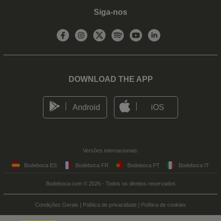
Siga-nos
DOWNLOAD THE APP
Android
iOS
Versões internacionais:
Bodeboca ES
Bodeboca FR
Bodeboca PT
Bodeboca IT
Bodeboca.com © 2026 - Todos os direitos reservados
Condições Gerais
|
Política de privacidade
|
Política de cookies