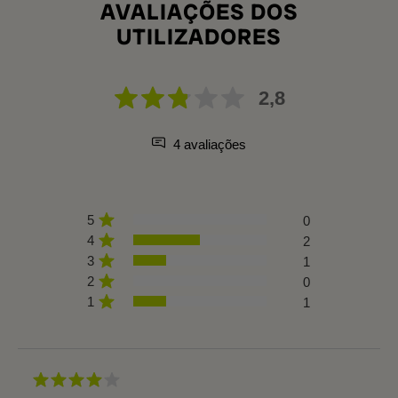
AVALIAÇÕES DOS
UTILIZADORES
2,8
4 avaliações
5
0
4
2
3
1
2
0
1
1