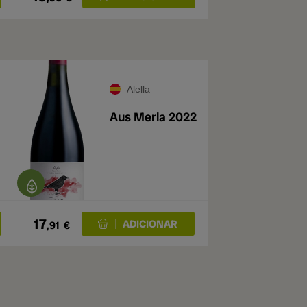
Alella
Aus Merla 2022
17
,91
€