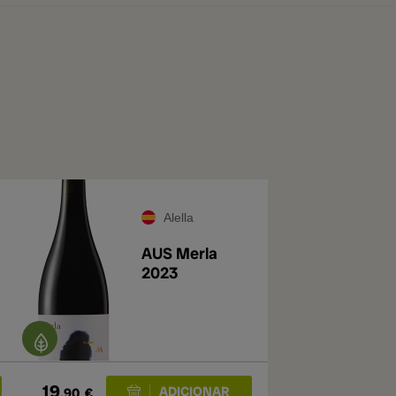
Alella
AUS Merla
2023
19
,90
€