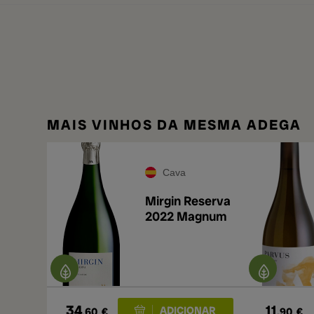
MAIS VINHOS DA MESMA ADEGA
Cava
Mirgin Reserva
2022 Magnum
34
11
,60
€
,90
€