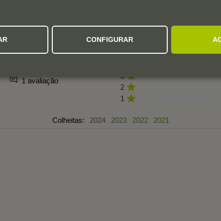
AVALIAÇÕES DOS UTILIZADORES
AR
CONFIGURAR
A
3,5
5
4
3
1 avaliação
2
1
Colheitas:
2024
2023
2022
2021