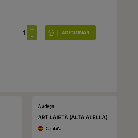
A adega
ART LAIETÀ (ALTA ALELLA)
Cataluña