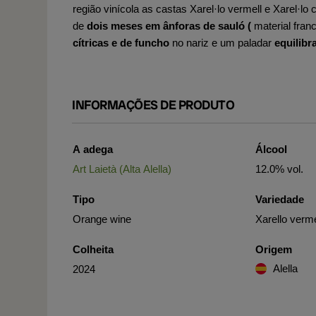
região vinícola as castas Xarel·lo vermell e Xare
de
dois meses em ânforas de sauló (
material fran
cítricas e de funcho
no nariz e um paladar
equilibr
INFORMAÇÕES DE PRODUTO
A adega
Álcool
Art Laietà (Alta Alella)
12.0% vol.
Tipo
Variedade
Orange wine
Xarello verme
Colheita
Origem
Alella
2024