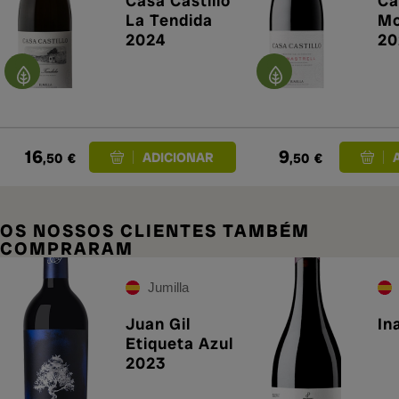
Casa Castillo
Ca
La Tendida
Mo
2024
20
16
9
,50
€
,50
€
OS NOSSOS CLIENTES TAMBÉM
COMPRARAM
Jumilla
Juan Gil
In
Etiqueta Azul
2023