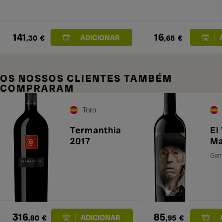
141
16
,30
€
,65
€
OS NOSSOS CLIENTES TAMBÉM
COMPRARAM
Toro
Termanthia
El
2017
M
Garr
316
85
,80
€
,95
€