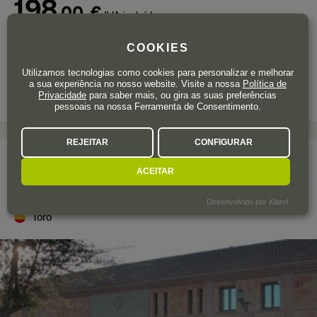
198
,00
€
IVA incluído
Garrafa 75 cl.
| 264,00 € / Litro
COOKIES
Utilizamos tecnologias como cookies para personalizar e melhorar
a sua experiência no nosso website. Visite a nossa
Política de
Privacidade
para saber mais, ou gira as suas preferências
pessoais na nossa Ferramenta de Consentimento.
REJEITAR
CONFIGURAR
A adega
ACEITAR
TESO LA MONJA
Desenvolvido por Klaro!
Toro