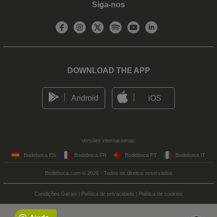
Siga-nos
DOWNLOAD THE APP
Android
iOS
Versões internacionais:
Bodeboca ES
Bodeboca FR
Bodeboca PT
Bodeboca IT
Bodeboca.com © 2026 - Todos os direitos reservados
Condições Gerais
|
Política de privacidade
|
Política de cookies