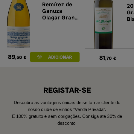
Remírez de
20
Ganuza
Gr
Olagar Gran
Bl
Reserva
Blanco 2019
89
81
,50
€
,70
€
REGISTAR-SE
Descubra as vantagens únicas de se tornar cliente do
nosso clube de vinhos "Venda Privada".
É 100% gratuito e sem obrigações. Consiga até 30% de
desconto.