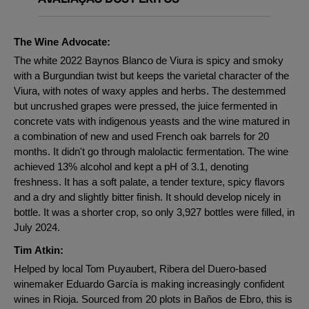
The Wine Advocate:
The white 2022 Baynos Blanco de Viura is spicy and smoky
with a Burgundian twist but keeps the varietal character of the
Viura, with notes of waxy apples and herbs. The destemmed
but uncrushed grapes were pressed, the juice fermented in
concrete vats with indigenous yeasts and the wine matured in
a combination of new and used French oak barrels for 20
months. It didn't go through malolactic fermentation. The wine
achieved 13% alcohol and kept a pH of 3.1, denoting
freshness. It has a soft palate, a tender texture, spicy flavors
and a dry and slightly bitter finish. It should develop nicely in
bottle. It was a shorter crop, so only 3,927 bottles were filled, in
July 2024.
Tim Atkin:
Helped by local Tom Puyaubert, Ribera del Duero-based
winemaker Eduardo García is making increasingly confident
wines in Rioja. Sourced from 20 plots in Baños de Ebro, this is