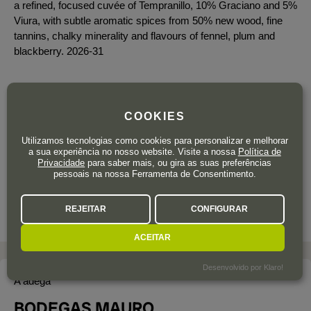
a refined, focused cuvée of Tempranillo, 10% Graciano and 5%
Viura, with subtle aromatic spices from 50% new wood, fine
tannins, chalky minerality and flavours of fennel, plum and
blackberry. 2026-31
COOKIES
75
,90
€
IVA incluído
Utilizamos tecnologias como cookies para personalizar e melhorar
a sua experiência no nosso website. Visite a nossa
Política de
Garrafa 75 cl.
| 101,20 € / Litro
Privacidade
para saber mais, ou gira as suas preferências
pessoais na nossa Ferramenta de Consentimento.
REJEITAR
CONFIGURAR
ACEITAR
Desenvolvido por Klaro!
A adega
BODEGAS MAURO