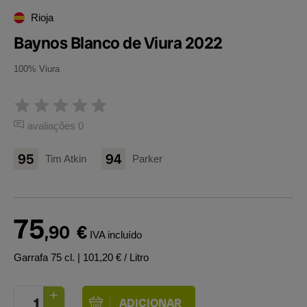
Rioja
Baynos Blanco de Viura 2022
100% Viura
avaliações 0
95
94
Tim Atkin
Parker
75
,90
€
IVA incluído
Garrafa 75 cl.
| 101,20 € / Litro