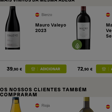
Bierzo
Mauro Valeyo
Ma
2023
Ve
Se
20
39
72
,90
€
,90
€
OS NOSSOS CLIENTES TAMBÉM
COMPRARAM
Rioja