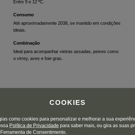
Entre 9 e 12 ºC.
Consumo
Até aproximadamente 2038, se mantido em condições
ideais.
Combinação
Ideal para acompanhar vieiras assadas, peixes como
o virrey, aves e foie gras.
COOKIES
gias como cookies para personalizar e melhorar a sua experiên
nossa
Política de Privacidade
para saber mais, ou gira as suas p
Colheita
 Ferramenta de Consentimento.