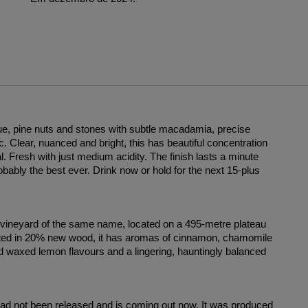
ue, pine nuts and stones with subtle macadamia, precise
ic. Clear, nuanced and bright, this has beautiful concentration
l. Fresh with just medium acidity. The finish lasts a minute
robably the best ever. Drink now or hold for the next 15-plus
 vineyard of the same name, located on a 495-metre plateau
mented in 20% new wood, it has aromas of cinnamon, chamomile
and waxed lemon flavours and a lingering, hauntingly balanced
 had not been released and is coming out now. It was produced