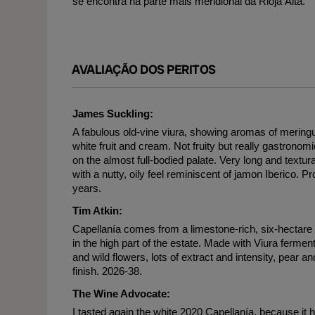
se encontra na parte mais meridional da Rioja Alta.
AVALIAÇÃO DOS PERITOS
James Suckling:
A fabulous old-vine viura, showing aromas of mering
white fruit and cream. Not fruity but really gastronom
on the almost full-bodied palate. Very long and textura
with a nutty, oily feel reminiscent of jamon Iberico. P
years.
Tim Atkin:
Capellanía comes from a limestone-rich, six-hectare
in the high part of the estate. Made with Viura fer
and wild flowers, lots of extract and intensity, pear 
finish. 2026-38.
The Wine Advocate:
I tasted again the white 2020 Capellanía, because it