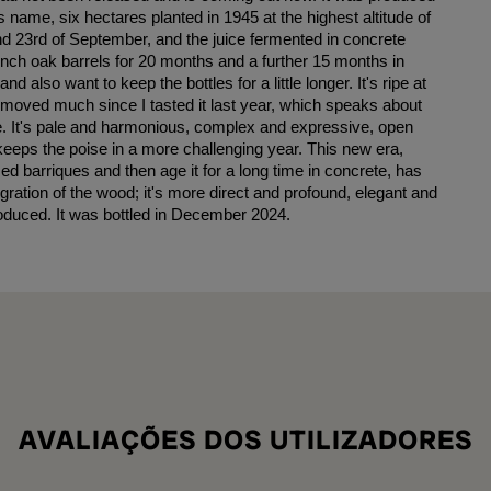
s name, six hectares planted in 1945 at the highest altitude of
d 23rd of September, and the juice fermented in concrete
ench oak barrels for 20 months and a further 15 months in
d also want to keep the bottles for a little longer. It's ripe at
 moved much since I tasted it last year, which speaks about
e. It's pale and harmonious, complex and expressive, open
t keeps the poise in a more challenging year. This new era,
d barriques and then age it for a long time in concrete, has
gration of the wood; it's more direct and profound, elegant and
oduced. It was bottled in December 2024.
AVALIAÇÕES DOS UTILIZADORES