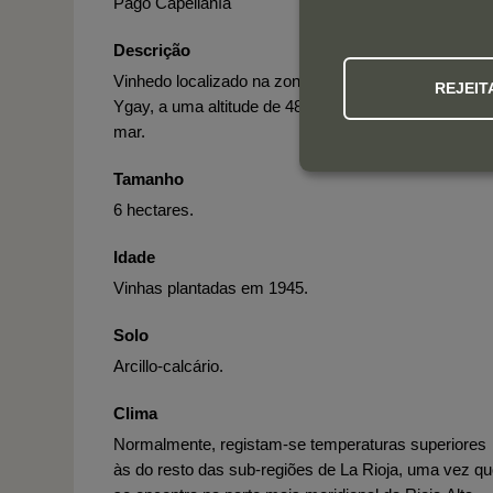
Pago Capellanía
Descrição
Vinhedo localizado na zona mais elevada da Fazend
REJEIT
Ygay, a uma altitude de 485 metros acima do nível d
mar.
Tamanho
6 hectares.
Idade
Vinhas plantadas em 1945.
Solo
Arcillo-calcário.
Clima
Normalmente, registam-se temperaturas superiores
às do resto das sub-regiões de La Rioja, uma vez q