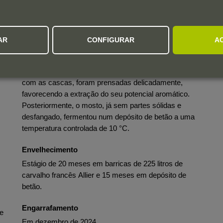
Vindima manual realizada nos dias 22 e 23 de
setembro de 2020.
Vinificação
a
AR
CONFIGURAR
A
o
As uvas foram desengaçadas e esmagadas
suavemente e, após passarem pela mesa de seleção,
foram levadas para a prensa. Após um breve contacto
com as cascas, foram prensadas delicadamente,
favorecendo a extração do seu potencial aromático.
Posteriormente, o mosto, já sem partes sólidas e
desfangado, fermentou num depósito de betão a uma
temperatura controlada de 10 °C.
Envelhecimento
Estágio de 20 meses em barricas de 225 litros de
carvalho francês Allier e 15 meses em depósito de
betão.
Engarrafamento
ue
Em dezembro de 2024.