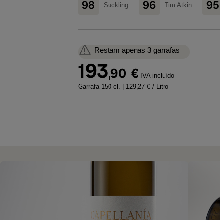
98
96
95
Suckling
Tim Atkin
Restam apenas 3 garrafas
193
,90
€
IVA incluído
Garrafa 150 cl.
| 129,27 € / Litro