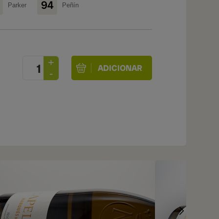
94
Parker
Peñín