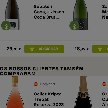
Sabaté i
Sa
Coca, « Josep
Mo
Coca Brut
Na
Nature »
(2021)
29
18
,70
€
,95
€
OS NOSSOS CLIENTES TAMBÉM
COMPRARAM
Corpinnat
Celler Kripta
Gr
Trepat
Cu
Reserva 2023
Al