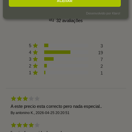
ACEITAR
3,5
Desenvolvido por Klaro!
32 avaliações
5
3
4
19
3
7
2
2
1
1
A este precio esta correcto pero nada especial..
By
antonino K.
,
2026-04-25 20:20:51