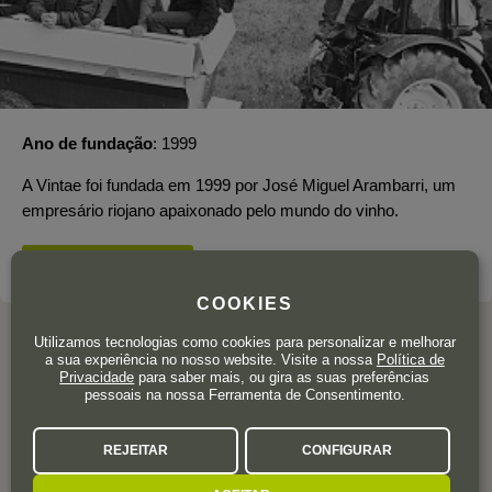
Ano de fundação
1999
A Vintae foi fundada em 1999 por José Miguel Arambarri, um
empresário riojano apaixonado pelo mundo do vinho.
SOBRE O PRODUTOR
COOKIES
Utilizamos tecnologias como cookies para personalizar e melhorar
a sua experiência no nosso website. Visite a nossa
Política de
Privacidade
para saber mais, ou gira as suas preferências
pessoais na nossa Ferramenta de Consentimento.
AVALIAÇÕES DOS
UTILIZADORES
REJEITAR
CONFIGURAR