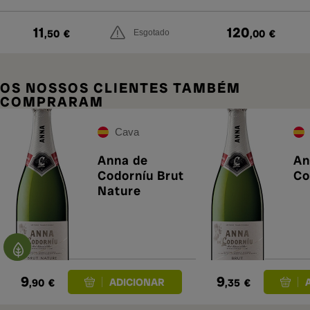
11
120
,50
€
,00
€
Esgotado
OS NOSSOS CLIENTES TAMBÉM
COMPRARAM
Cava
Anna de
An
Codorníu Brut
Co
Nature
9
9
,90
€
,35
€