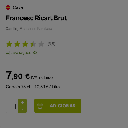
Cava
Francesc Ricart Brut
Xarello, Macabeo, Parellada
3,5
avaliações 32
7
,90
€
IVA incluído
Garrafa 75 cl.
| 10,53 € / Litro