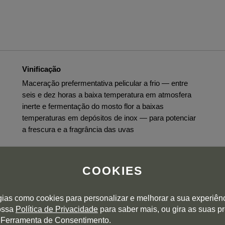
Vinificação
Maceração prefermentativa pelicular a frio — entre
seis e dez horas a baixa temperatura em atmosfera
inerte e fermentação do mosto flor a baixas
temperaturas em depósitos de inox — para potenciar
a frescura e a fragrância das uvas
Envelhecimento
Estágio sobre lías durante 2 meses, que aporta
COOKIES
suavidade ao paladar e equilibra o seu carácter.
gias como cookies para personalizar e melhorar a sua experiên
nossa
Política de Privacidade
para saber mais, ou gira as suas p
 Ferramenta de Consentimento.