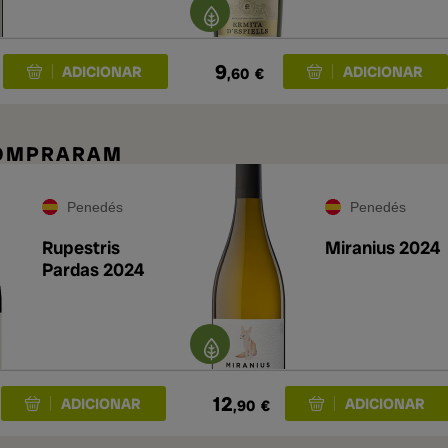
9
,60
€
COMPRARAM
Penedés
Penedés
Rupestris
Miranius 2024
Pardas 2024
12
,90
€