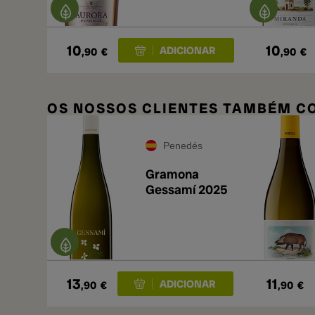
10
10
,90
€
,90
€
OS NOSSOS CLIENTES TAMBÉM 
Penedés
Gramona
Gessamí 2025
13
11
,90
€
,90
€