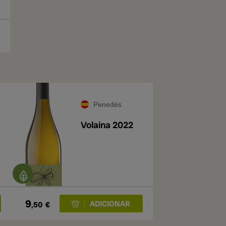
Penedés
Volaina 2022
9
,50
€