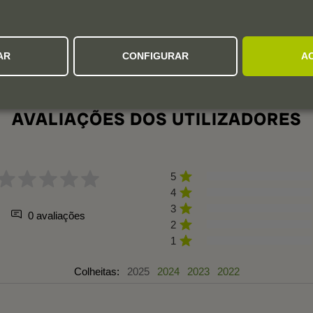
AR
CONFIGURAR
A
AVALIAÇÕES DOS UTILIZADORES
5
4
3
0 avaliações
2
1
Colheitas:
2025
2024
2023
2022