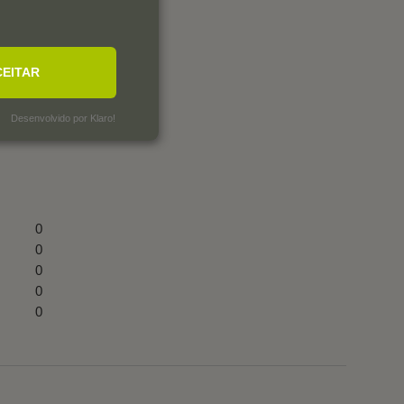
CEITAR
Desenvolvido por Klaro!
0
0
0
0
0