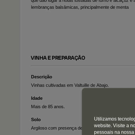
que dão lugar a notas tostadas de fumo e alcaçuz e 
lembranças balsâmicas, principalmente de menta
VINHA E PREPARAÇÃO
Descrição
Vinhas cultivadas em Valtuille de Abajo.
Idade
Mais de 85 anos.
Utilizamos tecnolo
Solo
website. Visite a 
Argiloso com presença de areia em algumas zonas.
pessoais na nossa