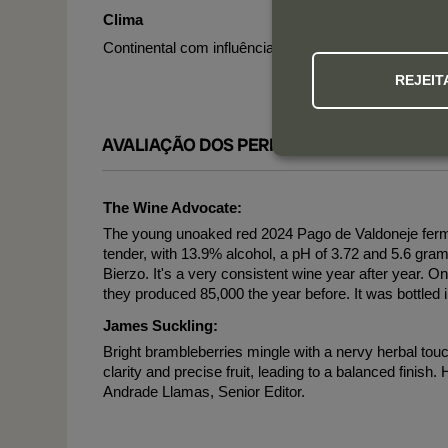
Clima
Continental com influência atlântica acentuada.
REJEIT
AVALIAÇÃO DOS PERITOS
The Wine Advocate:
The young unoaked red 2024 Pago de Valdoneje ferment
tender, with 13.9% alcohol, a pH of 3.72 and 5.6 gram
Bierzo. It's a very consistent wine year after year. 
they produced 85,000 the year before. It was bottled
James Suckling:
Bright brambleberries mingle with a nervy herbal touc
clarity and precise fruit, leading to a balanced finis
Andrade Llamas, Senior Editor.