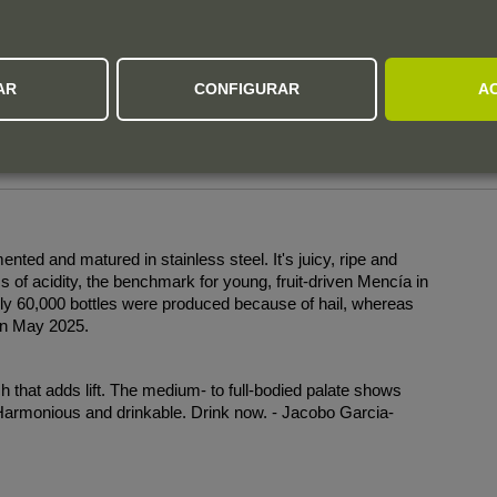
de 28 °C.
AR
CONFIGURAR
A
ed and matured in stainless steel. It's juicy, ripe and
s of acidity, the benchmark for young, fruit-driven Mencía in
Only 60,000 bottles were produced because of hail, whereas
 in May 2025.
h that adds lift. The medium- to full-bodied palate shows
h. Harmonious and drinkable. Drink now. - Jacobo Garcia-