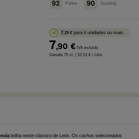
92
90
Parker
Suckling
7
para 6 unidades ou mais.
x6
,25
€
7
,90
€
IVA incluído
Garrafa 75 cl.
| 10,53 € / Litro
encía
brilha neste clássico de León. Os cachos selecionados