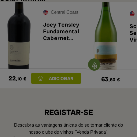
Central Coast
Joey Tensley
Sc
Fundamental
Se
Cabernet
Vi
Sauvignon
Ch
2021
20
22
63
,10
€
,60
€
REGISTAR-SE
Descubra as vantagens únicas de se tornar cliente do
nosso clube de vinhos "Venda Privada".