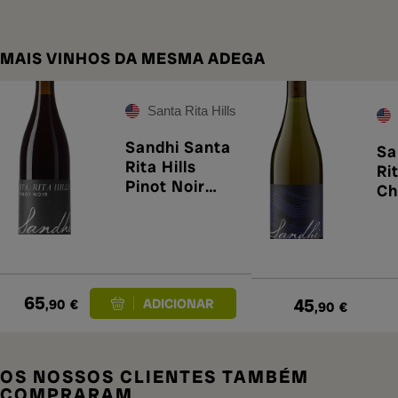
MAIS VINHOS DA MESMA ADEGA
Santa Rita Hills
Sandhi Santa
Sa
Rita Hills
Rit
Pinot Noir
Ch
2023
20
65
45
,90
€
,90
€
OS NOSSOS CLIENTES TAMBÉM
COMPRARAM