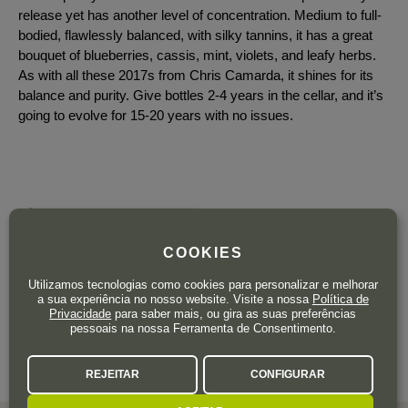
release yet has another level of concentration. Medium to full-
bodied, flawlessly balanced, with silky tannins, it has a great
bouquet of blueberries, cassis, mint, violets, and leafy herbs.
As with all these 2017s from Chris Camarda, it shines for its
balance and purity. Give bottles 2-4 years in the cellar, and it’s
going to evolve for 15-20 years with no issues.
Resta apenas 1 garrafa
118
COOKIES
,90
€
IVA incluído
Utilizamos tecnologias como cookies para personalizar e melhorar
Garrafa 75 cl.
| 158,53 € / Litro
a sua experiência no nosso website. Visite a nossa
Política de
Privacidade
para saber mais, ou gira as suas preferências
pessoais na nossa Ferramenta de Consentimento.
REJEITAR
CONFIGURAR