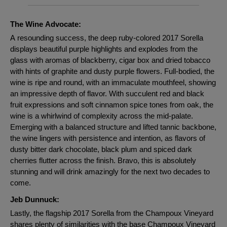
The Wine Advocate:
A resounding success, the deep ruby-colored 2017 Sorella
displays beautiful purple highlights and explodes from the
glass with aromas of blackberry, cigar box and dried tobacco
with hints of graphite and dusty purple flowers. Full-bodied, the
wine is ripe and round, with an immaculate mouthfeel, showing
an impressive depth of flavor. With succulent red and black
fruit expressions and soft cinnamon spice tones from oak, the
wine is a whirlwind of complexity across the mid-palate.
Emerging with a balanced structure and lifted tannic backbone,
the wine lingers with persistence and intention, as flavors of
dusty bitter dark chocolate, black plum and spiced dark
cherries flutter across the finish. Bravo, this is absolutely
stunning and will drink amazingly for the next two decades to
come.
Jeb Dunnuck:
Lastly, the flagship 2017 Sorella from the Champoux Vineyard
shares plenty of similarities with the base Champoux Vineyard