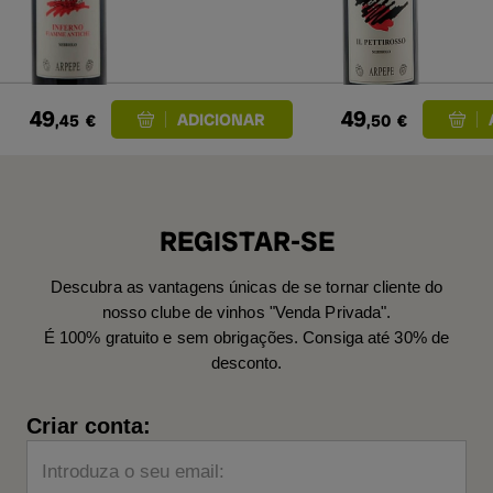
Fiamme
20
Antiche 2019
49
49
,45
€
,50
€
REGISTAR-SE
Descubra as vantagens únicas de se tornar cliente do
nosso clube de vinhos "Venda Privada".
É 100% gratuito e sem obrigações. Consiga até 30% de
desconto.
Criar conta:
Introduza o seu email: