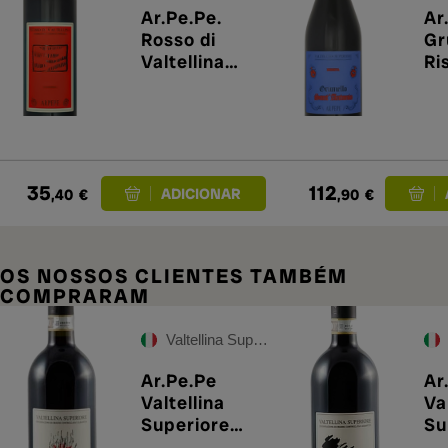
Ar.Pe.Pe.
Ar
Rosso di
Gr
Valtellina
Ri
2024
Sa
20
35
112
,40
€
,90
€
OS NOSSOS CLIENTES TAMBÉM
COMPRARAM
Valtellina Superiore DOCG
Ar.Pe.Pe
Ar
Valtellina
Va
Superiore
Su
Inferno
Pe