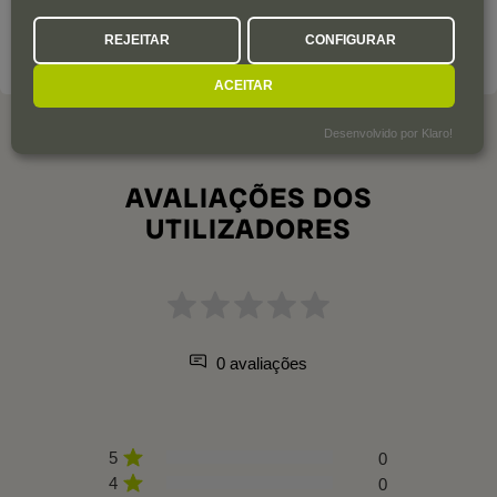
REJEITAR
CONFIGURAR
SOBRE A ADEGA
ACEITAR
Desenvolvido por Klaro!
AVALIAÇÕES DOS
UTILIZADORES
0 avaliações
5
0
4
0