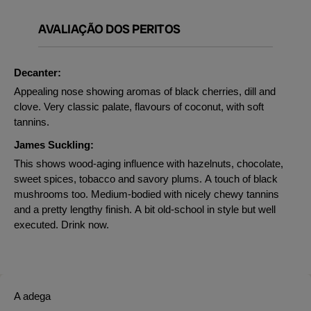
AVALIAÇÃO DOS PERITOS
Decanter:
Appealing nose showing aromas of black cherries, dill and
clove. Very classic palate, flavours of coconut, with soft
tannins.
James Suckling:
This shows wood-aging influence with hazelnuts, chocolate,
sweet spices, tobacco and savory plums. A touch of black
mushrooms too. Medium-bodied with nicely chewy tannins
and a pretty lengthy finish. A bit old-school in style but well
executed. Drink now.
A adega