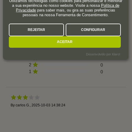
Utilizamos tecnologias como cookies para personalizar e melhorar
3,0
a sua experiência no nosso website. Visite a nossa
Política de
Privacidade
para saber mais, ou gira as suas preferências
pessoais na nossa Ferramenta de Consentimento.
1 avaliação
REJEITAR
CONFIGURAR
ACEITAR
5
0
4
0
Desenvolvido por Klaro!
3
1
2
0
1
0
By
carlos G.
,
2025-10-03 14:38:24