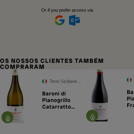
Or if you prefer access via
OS NOSSOS CLIENTES TAMBÉM
COMPRARAM
Terre Siciliane IGT
Ba
Baroni di
Pi
Pianogrillo
Fr
Catarratto
Te
Lucido Terre
Si
Siciliane 2022