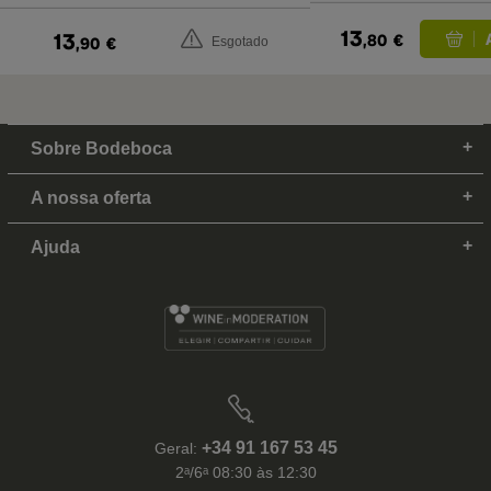
13
13
,80
€
,90
€
Esgotado
Sobre Bodeboca
A nossa oferta
Ajuda
+34 91 167 53 45
Geral:
2ᵃ/6ᵃ 08:30 às 12:30