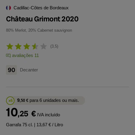
Cadillac-Côtes de Bordeaux
Château Grimont 2020
80% Merlot, 20% Cabernet sauvignon
3,5
avaliações 11
90
Decanter
9
para 6 unidades ou mais.
x6
,50
€
10
,25
€
IVA incluído
Garrafa 75 cl.
| 13,67 € / Litro