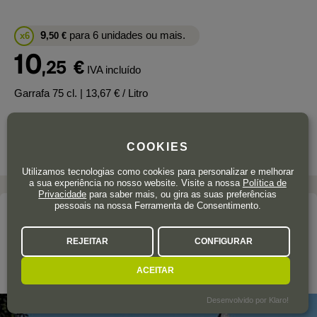
9
para 6 unidades ou mais.
x6
,50
€
10
,25
€
IVA incluído
Garrafa 75 cl.
| 13,67 € / Litro
COOKIES
Utilizamos tecnologias como cookies para personalizar e melhorar
a sua experiência no nosso website. Visite a nossa
Política de
Privacidade
para saber mais, ou gira as suas preferências
pessoais na nossa Ferramenta de Consentimento.
A adega
CHÂTEAU GRIMONT
REJEITAR
CONFIGURAR
ACEITAR
Bordeaux
Desenvolvido por Klaro!