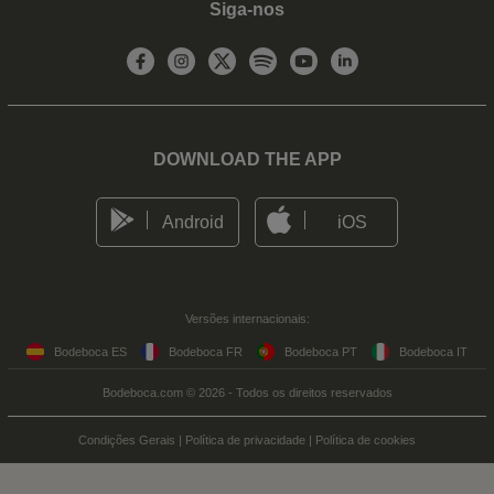
Siga-nos
DOWNLOAD THE APP
Android
iOS
Versões internacionais:
Bodeboca ES
Bodeboca FR
Bodeboca PT
Bodeboca IT
Bodeboca.com © 2026 - Todos os direitos reservados
Condições Gerais
|
Política de privacidade
|
Política de cookies