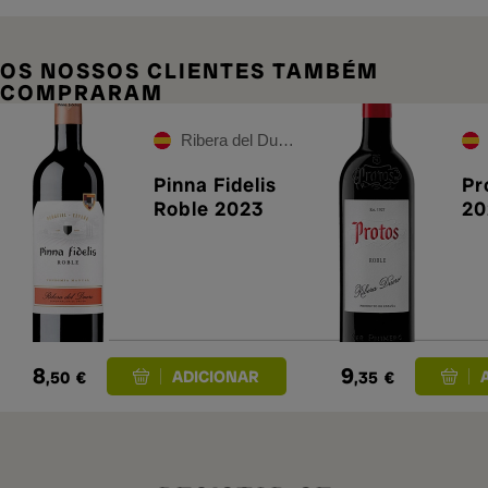
OS NOSSOS CLIENTES TAMBÉM
COMPRARAM
Ribera del Duero
Pinna Fidelis
Pr
Roble 2023
20
8
9
,50
€
,35
€