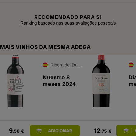
RECOMENDADO PARA SI
Ranking baseado nas suas avaliações pessoais
MAIS VINHOS DA MESMA ADEGA
Ribera del Duero
Nuestro 8
Dí
meses 2024
me
9
12
,50
€
,75
€