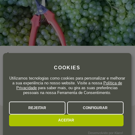
Área total de vinha
1 ha.
Los enólogos Marcial Pita y Felicísimo Pereira fundaron este
COOKIES
proyecto en Ribadavia, la capital de Ribeiro, para elaborar allí
Utilizamos tecnologias como cookies para personalizar e melhorar
los vinos que siempre soñaron.
a sua experiência no nosso website. Visite a nossa
Política de
Privacidade
para saber mais, ou gira as suas preferências
pessoais na nossa Ferramenta de Consentimento.
SOBRE A ADEGA
REJEITAR
CONFIGURAR
ACEITAR
AVALIAÇÕES DOS
Desenvolvido por Klaro!