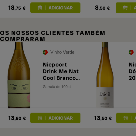
18
8
,75
€
,50
€
OS NOSSOS CLIENTES TAMBÉM
COMPRARAM
Vinho Verde
Niepoort
Ni
Drink Me Nat
Dó
Cool Branco
20
2025 1L
Garrafa de 100 cl.
13
13
,80
€
,50
€