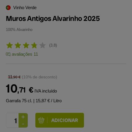
Vinho Verde
Muros Antigos Alvarinho 2025
100% Alvarinho
3,8
avaliações 11
11
(10% de desconto)
,90
€
10
,71
€
IVA incluído
Garrafa 75 cl.
| 15,87 € / Litro