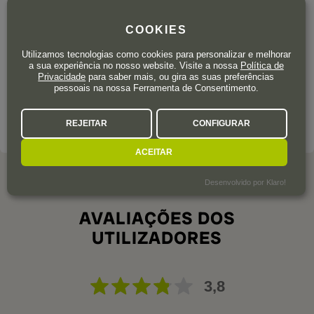
Ano de fundação
1998
Área total de vinha
130 ha.
COOKIES
Logo soube a que iria dedicar a sua vida. Anselmo Mendes
Utilizamos tecnologias como cookies para personalizar e melhorar
descobriu a sua vocação ainda em criança, no seio de uma
a sua experiência no nosso website. Visite a nossa
Política de
Privacidade
para saber mais, ou gira as suas preferências
família de viticultores de Monção, uma pequena aldeia situada
pessoais na nossa Ferramenta de Consentimento.
entre a Galiza e Portugal.
REJEITAR
CONFIGURAR
SOBRE A ADEGA
ACEITAR
Desenvolvido por Klaro!
AVALIAÇÕES DOS
UTILIZADORES
3,8