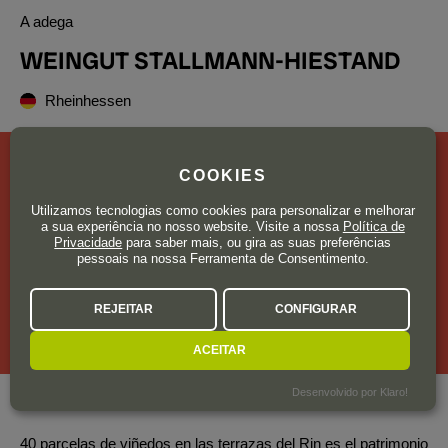
A adega
WEINGUT STALLMANN-HIESTAND
Rheinhessen
COOKIES
Utilizamos tecnologias como cookies para personalizar e melhorar
a sua experiência no nosso website. Visite a nossa
Política de
Privacidade
para saber mais, ou gira as suas preferências
pessoais na nossa Ferramenta de Consentimento.
REJEITAR
CONFIGURAR
ACEITAR
Desenvolvido por Klaro!
Área total de vinha
17 ha.
40 parcelas de viñedos en las terrazas del Rin es el patrimonio