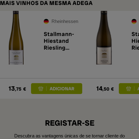
MAIS VINHOS DA MESMA ADEGA
Rheinhessen
Stallmann-
St
Hiestand
Hi
Riesling
Ri
Spätlese
Fe
Trocken
20
Tafelstein
2024
13
14
,75
€
,50
€
REGISTAR-SE
Descubra as vantagens únicas de se tornar cliente do