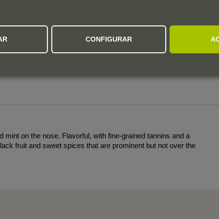
,
francês de 225 litros.
Engarrafamento
AR
CONFIGURAR
A
Em abril de 2025.
d mint on the nose. Flavorful, with fine-grained tannins and a
lack fruit and sweet spices that are prominent but not over the