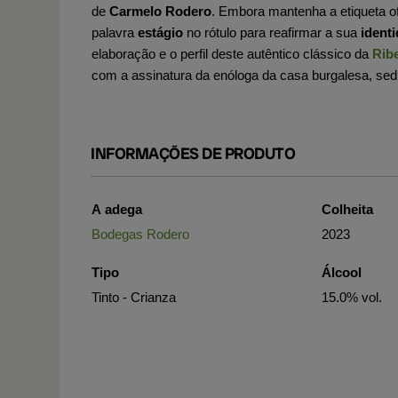
de
Carmelo Rodero
. Embora mantenha a etiqueta ofi
palavra
estágio
no rótulo para reafirmar a sua
ident
elaboração e o perfil deste autêntico clássico da
Rib
com a assinatura da enóloga da casa burgalesa, se
INFORMAÇÕES DE PRODUTO
A adega
Colheita
Bodegas Rodero
2023
Tipo
Álcool
Tinto - Crianza
15.0% vol.