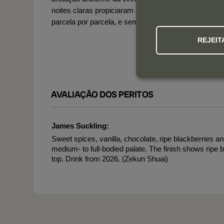
noites claras propiciaram a sua maturação constante
parcela por parcela, e sem stress.
REJEIT
AVALIAÇÃO DOS PERITOS
James Suckling:
Sweet spices, vanilla, chocolate, ripe blackberries an
medium- to full-bodied palate. The finish shows ripe b
top. Drink from 2026. (Zekun Shuai)