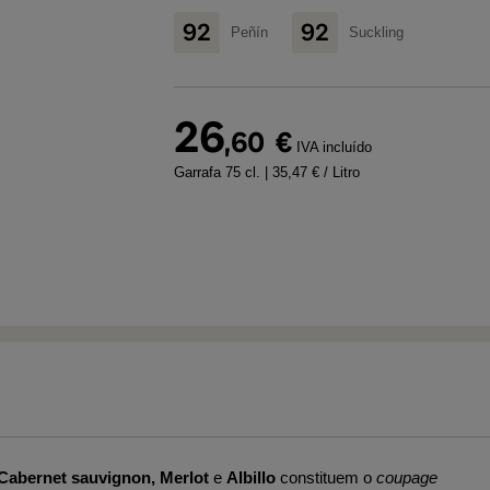
92
92
Peñín
Suckling
26
,60
€
IVA incluído
Garrafa 75 cl.
| 35,47 € / Litro
Cabernet sauvignon, Merlot
e
Albillo
constituem o
coupage