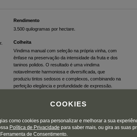
Rendimento
3.500 quilogramas por hectare.
Colheita
r.
Vindima manual com seleção na própria vinha, com
ênfase na preservação da intensidade da fruta e dos
taninos polidos. O resultado é uma vindima
notavelmente harmoniosa e diversificada, que
produziu tintos sedosos e complexos, combinando na
perfeição elegância e profundidade de expressão.
Vinificação
COOKIES
Vinificação por gravidade (sistema OVI) sem o uso de
om
bombas.
e
gias como cookies para personalizar e melhorar a sua experiên
nossa
Política de Privacidade
para saber mais, ou gira as suas p
Envelhecimento
 Ferramenta de Consentimento.
Estágio de 15 meses em barricas novas de carvalho