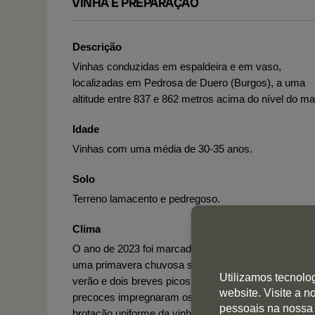
VINHA E PREPARAÇÃO
Descrição
Vinhas conduzidas em espaldeira e em vaso,
localizadas em Pedrosa de Duero (Burgos), a uma
altitude entre 837 e 862 metros acima do nível do ma
Idade
Vinhas com uma média de 30-35 anos.
Solo
Terreno lamacento e pedregoso.
Clima
O ano de 2023 foi marcado por um clima instável, c
uma primavera chuvosa seguida por dias amenos d
Utilizamos tecnolo
verão e dois breves picos de calor. As chuvas
website. Visite a 
precoces impregnaram os solos e favoreceram a
pessoais na nossa
brotação uniforme da vinha. As brisas frescas e as