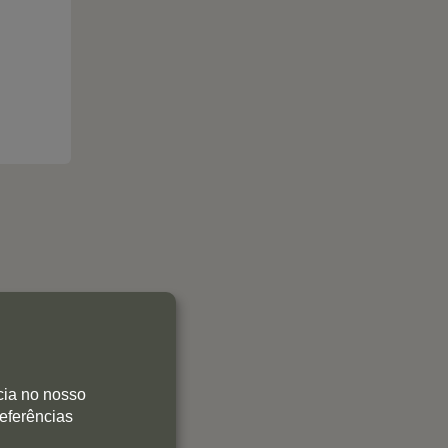
0
cia no nosso
0
referências
1