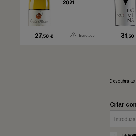
2021
27
31
,50
€
,50
Esgotado
Descubra as 
Criar con
Introduza
Li e ace