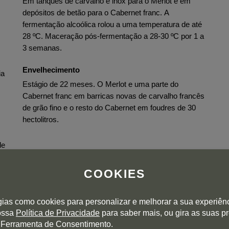
Em tanques de carvalho e inox para o Merlot e em
depósitos de betão para o Cabernet franc. A
fermentação alcoólica rolou a uma temperatura de até
28 ºC. Maceração pós-fermentação a 28-30 ºC por 1 a
3 semanas.
Envelhecimento
ia
Estágio de 22 meses. O Merlot e uma parte do
Cabernet franc em barricas novas de carvalho francês
de grão fino e o resto do Cabernet em foudres de 30
hectolitros.
de
COOKIES
gias como cookies para personalizar e melhorar a sua experiên
nossa
Política de Privacidade
para saber mais, ou gira as suas p
 Ferramenta de Consentimento.