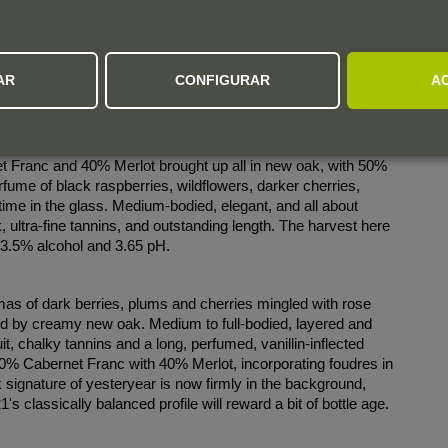
flowers, dried sandalwood and some Indian spices. Medium-
AR
CONFIGURAR
A
e pure fruit and a subtle and refined finish. 40% merlot and
.
 Franc and 40% Merlot brought up all in new oak, with 50%
rfume of black raspberries, wildflowers, darker cherries,
h time in the glass. Medium-bodied, elegant, and all about
k, ultra-fine tannins, and outstanding length. The harvest here
13.5% alcohol and 3.65 pH.
as of dark berries, plums and cherries mingled with rose
amed by creamy new oak. Medium to full-bodied, layered and
ruit, chalky tannins and a long, perfumed, vanillin-inflected
y 60% Cabernet Franc with 40% Merlot, incorporating foudres in
ak signature of yesteryear is now firmly in the background,
1's classically balanced profile will reward a bit of bottle age.