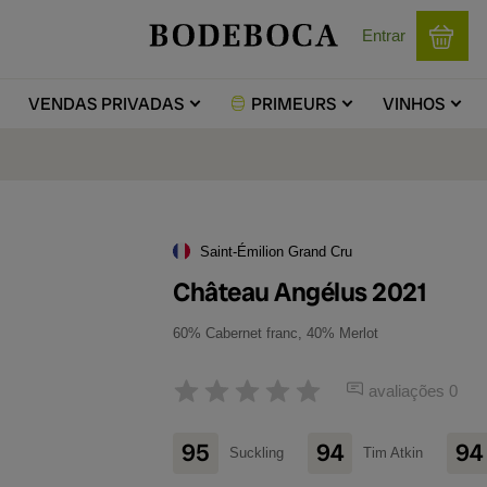
Entrar
VENDAS
PRIVADAS
PRIMEURS
VINHOS
Saint-Émilion Grand Cru
Château Angélus 2021
60% Cabernet franc, 40% Merlot
avaliações 0
95
94
94
Suckling
Tim Atkin