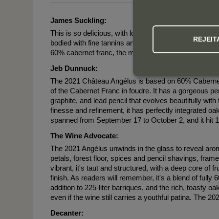
James Suckling:
This is so delicious, with lovely focused cherries, 
REJEIT
bodied with fine tannins and just a touch of wood to th
60% cabernet franc, the most cab franc in a long time
Jeb Dunnuck:
The 2021 Château Angélus is based on 60% Cabernet
of the Cabernet Franc in foudre. It has a gorgeous pe
graphite, and lead pencil that evolves beautifully wit
finesse and refinement, it has perfectly integrated oa
spanned from September 17 to October 2, and it hit 
The Wine Advocate:
The 2021 Angélus unwinds in the glass to reveal arom
petals, forest floor, spices and pencil shavings, fr
vibrant, it's taut and structured, with a deep core of f
finish. As readers will remember, it's a blend of full
addition to 225-liter barriques, and the rich, toasty o
even if the wine still carries a youthful patina. The 202
Decanter: