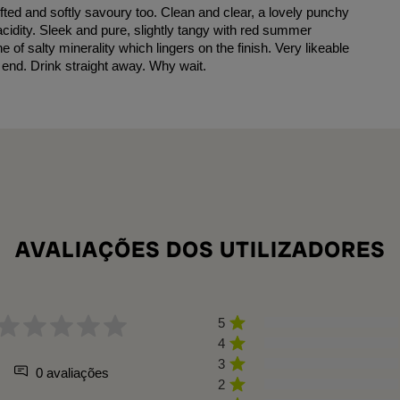
ifted and softly savoury too. Clean and clear, a lovely punchy
cidity. Sleek and pure, slightly tangy with red summer
of salty minerality which lingers on the finish. Very likeable
e end. Drink straight away. Why wait.
AVALIAÇÕES DOS UTILIZADORES
5
4
3
0 avaliações
2