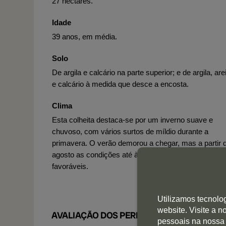
27 hectares.
Idade
39 anos, em média.
Solo
De argila e calcário na parte superior; e de argila, are
e calcário à medida que desce a encosta.
Clima
Esta colheita destaca-se por um inverno suave e
chuvoso, com vários surtos de míldio durante a
primavera. O verão demorou a chegar, mas a partir 
agosto as condições até à vindima foram muito
favoráveis.
Utilizamos tecnolo
website. Visite a 
AVALIAÇÃO DOS PERITOS
pessoais na nossa