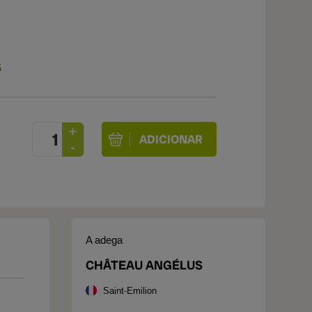
5
A adega
CHÂTEAU ANGÉLUS
Saint-Emilion