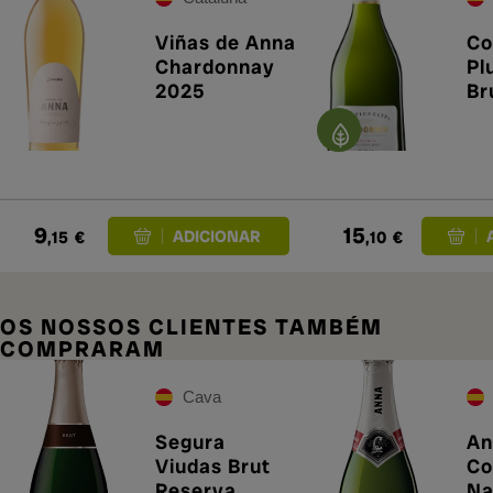
Viñas de Anna
Co
Chardonnay
Pl
2025
Br
20
9
15
,15
€
,10
€
OS NOSSOS CLIENTES TAMBÉM
COMPRARAM
Cava
Segura
An
Viudas Brut
Co
Reserva
Na