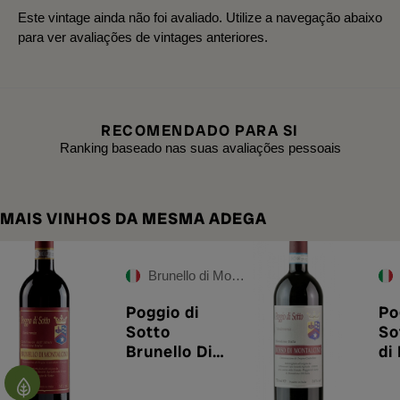
Este vintage ainda não foi avaliado. Utilize a navegação abaixo
para ver avaliações de vintages anteriores.
RECOMENDADO PARA SI
Ranking baseado nas suas avaliações pessoais
MAIS VINHOS DA MESMA ADEGA
Brunello di Montalcino DOCG
Poggio di
Po
Sotto
So
Brunello Di
di
Montalcino
DO
DOCG 2019