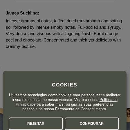
James Suckling:
Intense aromas of dates, toffee, dried mushrooms and potting
soil followed by intense smoky notes. Full-bodied and syrupy.
Very dense and viscous with a lingering finish. Burnt orange
peel and chocolate. Concentrated and thick yet delicious with
creamy texture.
A adega
COOKIES
COLLEMASSARI WINE ESTATES
Utilizamos tecnologias como cookies para personalizar e melhorar
Toscana
a sua experiência no nosso website. Visite a nossa
Política de
Privacidade
para saber mais, ou gira as suas preferências
pessoais na nossa Ferramenta de Consentimento.
REJEITAR
CONFIGURAR