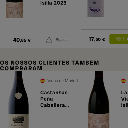
Isilla 2023
17
40
,50
€
,85
€
Esgotado
OS NOSSOS CLIENTES TAMBÉM
COMPRARAM
Vinos de Madrid
Castanhas
La
Peña
Vi
Caballera
Is
2022