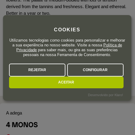
derived from the tannins and freshness. Elegant and ethereal.
Better in a year or two.
COOKIES
Utilizamos tecnologias como cookies para personalizar e melhorar
34
a sua experiência no nosso website. Visite a nossa
Política de
,75
€
Privacidade
para saber mais, ou gira as suas preferências
IVA incluído
pessoais na nossa Ferramenta de Consentimento.
Garrafa 75 cl.
| 46,33 € / Litro
REJEITAR
CONFIGURAR
ACEITAR
Desenvolvido por Klaro!
A adega
4 MONOS