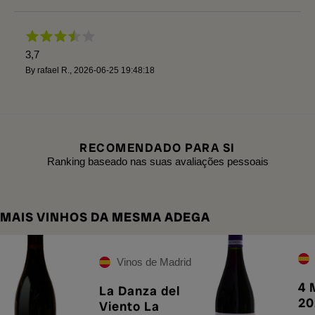
3,7
By
rafael R.
,
2026-06-25 19:48:18
RECOMENDADO PARA SI
Ranking baseado nas suas avaliações pessoais
MAIS VINHOS DA MESMA ADEGA
Vinos de Madrid
4 
La Danza del
20
Viento La