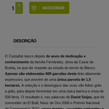
DESCRIÇÃO
O Castañal nasce depois
de anos de dedicação e
conhecimento
da família Fernández, dona da Casar de
Burbia
,
no que diz respeito ao estudo do
terroir
do Bierzo.
Apenas são elaboradas 600 garrafas deste
tinto altamente
expressivo, que provém de uma
única parcela de 1,5
hectares.
A seleção e o desengace das uvas são feitos grão
a grão, para depois fermentar em uma única barrica e meia de
500 litros. O resultado é, nas palavras de
David Seijas,
que foi
sommelier do El Bulli, Nariz de Oro 2006 e Prémio Nacional
de Gastronomia 2010,
«pura magia»,
um
«vinho cativante» e