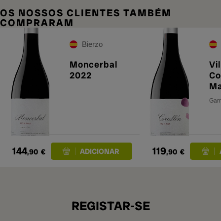
OS NOSSOS CLIENTES TAMBÉM
COMPRARAM
Bierzo
Moncerbal
Vi
2022
Co
M
Garr
144
119
,90
€
,90
€
REGISTAR-SE