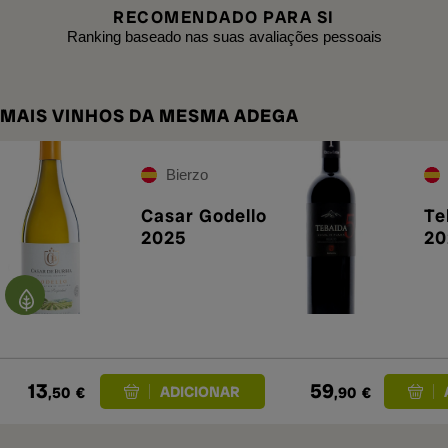
RECOMENDADO PARA SI
Ranking baseado nas suas avaliações pessoais
MAIS VINHOS DA MESMA ADEGA
Bierzo
Casar Godello
Te
2025
20
13
59
,50
€
,90
€