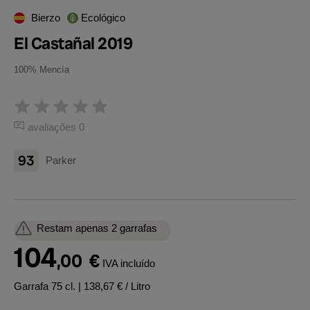
Bierzo
Ecológico
El Castañal 2019
100% Mencía
avaliações 0
93
Parker
Restam apenas 2 garrafas
104
,00
€
IVA incluído
Garrafa 75 cl.
| 138,67 € / Litro