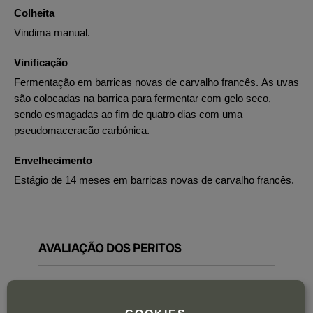
Colheita
Vindima manual.
Vinificação
Fermentação em barricas novas de carvalho francês. As uvas
são colocadas na barrica para fermentar com gelo seco,
sendo esmagadas ao fim de quatro dias com uma
pseudomaceracão carbónica.
Envelhecimento
Estágio de 14 meses em barricas novas de carvalho francês.
AVALIAÇÃO DOS PERITOS
The Wine Advocate:
A new top-of-the-range Mencía, the 2019 El Castañal is a Vino