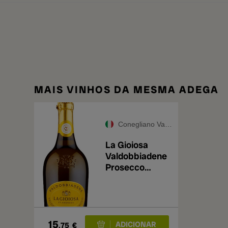
MAIS VINHOS DA MESMA ADEGA
Conegliano Valdobbiadene Prosecco DOCG
La Gioiosa
Valdobbiadene
Prosecco
Superiore
15
,75
€