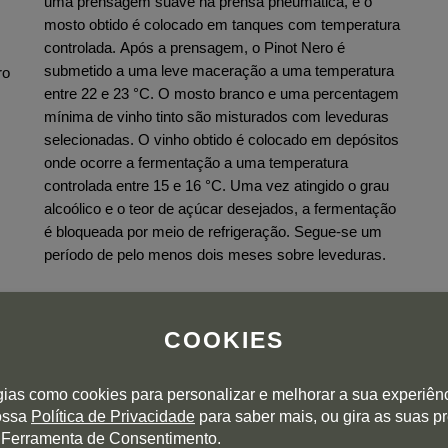
uma prensagem suave na prensa pneumática, e o
mosto obtido é colocado em tanques com temperatura
controlada. Após a prensagem, o Pinot Nero é
submetido a uma leve maceração a uma temperatura
ro
entre 22 e 23 °C. O mosto branco e uma percentagem
mínima de vinho tinto são misturados com leveduras
selecionadas. O vinho obtido é colocado em depósitos
onde ocorre a fermentação a uma temperatura
controlada entre 15 e 16 °C. Uma vez atingido o grau
alcoólico e o teor de açúcar desejados, a fermentação
é bloqueada por meio de refrigeração. Segue-se um
período de pelo menos dois meses sobre leveduras.
COOKIES
gias como cookies para personalizar e melhorar a sua experiên
nossa
Política de Privacidade
para saber mais, ou gira as suas p
 Ferramenta de Consentimento.