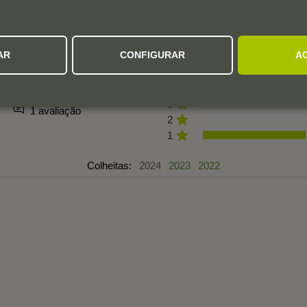
AVALIAÇÕES DOS UTILIZADORES
AR
CONFIGURAR
A
1,0
5
4
3
1 avaliação
2
1
Colheitas:
2024
2023
2022