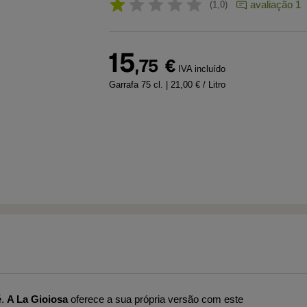
avaliação 1
1,0
15
,75
€
IVA incluído
Garrafa 75 cl.
| 21,00 € / Litro
é
.
A La Gioiosa
oferece a sua própria versão com este