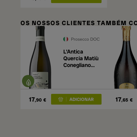
OS NOSSOS CLIENTES TAMBÉM 
Prosecco DOC
L’Antica
Quercia Matiù
Conegliano
Brut 2025
17
17
,90
€
,65
€