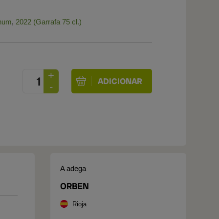
num
,
2022 (Garrafa 75 cl.)
A adega
ORBEN
Rioja