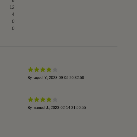
8
12
4
0
0
By
raquel Y.
,
2023-09-05 20:32:58
By
manuel J.
,
2023-02-14 21:50:55