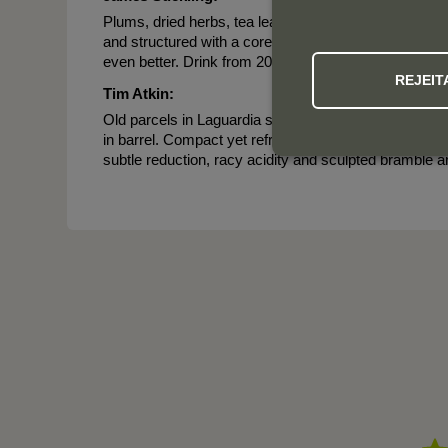
Plums, dried herbs, tea leaves, cloves and baking spi
and structured with a core of black fruit at the center pa
even better. Drink from 2023.
REJEIT
Tim Atkin:
Old parcels in Laguardia supply the grapes for this p
in barrel. Compact yet refreshing, this has the lift and
subtle reduction, racy acidity and sculpted bramble a