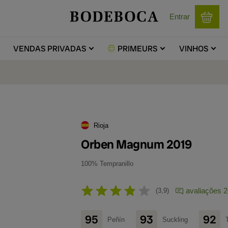
Entrar
VENDAS
PRIVADAS
PRIMEURS
VINHOS
Rioja
Orben Magnum 2019
100% Tempranillo
avaliações 
3,9
95
93
92
Peñín
Suckling