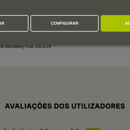
ces on the nose. It’s full-bodied with chewy tannins. Chalky
late. Firm finish at this stage. A little bottle age will make it
AR
CONFIGURAR
A
ure Tempranillo, aged in 50% new wood with partial malolactic
 acidity of its high-altitude sites (around 600 metres) with
nd blackberry fruit. 2023-29
AVALIAÇÕES DOS UTILIZADORES
5