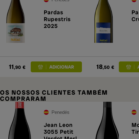
Pardas
Pa
Rupestris
Cr
2025
11
18
,90
€
,50
€
OS NOSSOS CLIENTES TAMBÉM
COMPRARAM
Penedés
Jean Leon
Mo
3055 Petit
Ti
Verdot Merlot