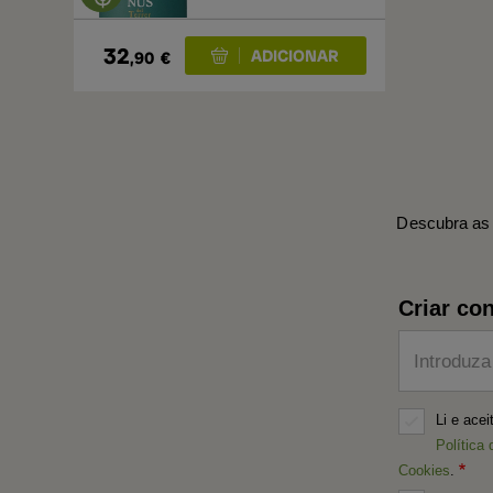
32
,90
€
Descubra as 
Criar con
Introduza
Li e ace
Política 
Cookies
.