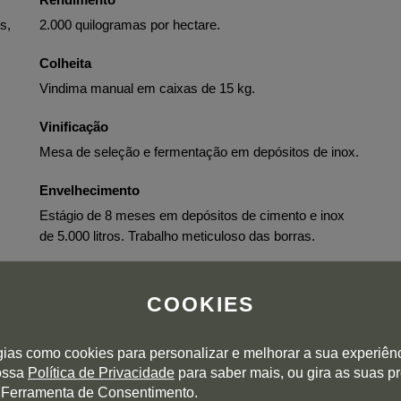
s,
2.000 quilogramas por hectare.
Colheita
Vindima manual em caixas de 15 kg.
Vinificação
Mesa de seleção e fermentação em depósitos de inox.
Envelhecimento
Estágio de 8 meses em depósitos de cimento e inox
de 5.000 litros. Trabalho meticuloso das borras.
Engarrafamento
Engarrafado por decantação de acordo com o ciclo
COOKIES
lunar nos dias 24 e 25 de junho.
gias como cookies para personalizar e melhorar a sua experiên
nossa
Política de Privacidade
para saber mais, ou gira as suas p
 Ferramenta de Consentimento.