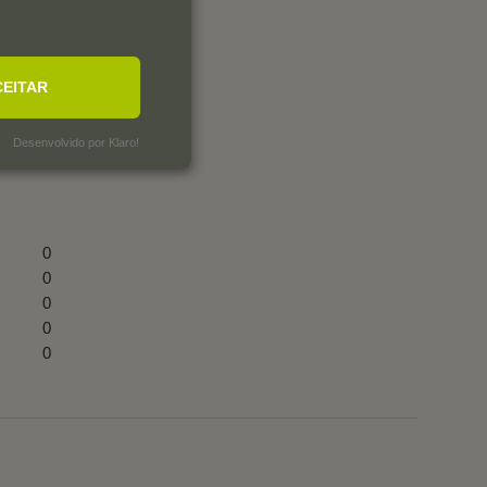
CEITAR
Desenvolvido por Klaro!
0
0
0
0
0