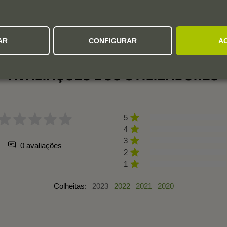
AR
CONFIGURAR
A
AVALIAÇÕES DOS UTILIZADORES
5
4
3
0 avaliações
2
1
Colheitas:
2023
2022
2021
2020