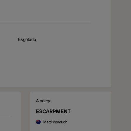
Esgotado
A adega
ESCARPMENT
Martinborough