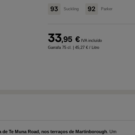
93
92
Suckling
Parker
33
,95
€
IVA incluído
Garrafa 75 cl.
| 45,27 € / Litro
a de Te Muna Road, nos terraços de Martinborough
. Um