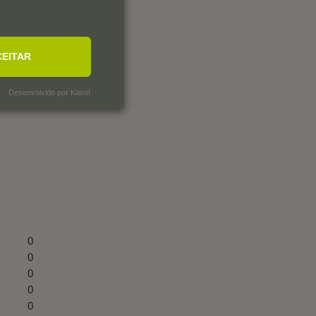
CEITAR
Desenvolvido por Klaro!
0
0
0
0
0