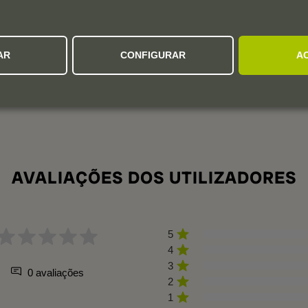
fair bit of malic acid retained in 2021—two grams," says Tim. It
ttling. This is an obvious wine with loads of intense flavor
cap.
AR
CONFIGURAR
A
AVALIAÇÕES DOS UTILIZADORES
5
4
3
0 avaliações
2
1