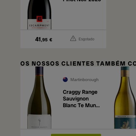
41
,95
€
Esgotado
OS NOSSOS CLIENTES TAMBÉM 
Martinborough
Craggy Range
Sauvignon
Blanc Te Muna
Road Vineyard
2025