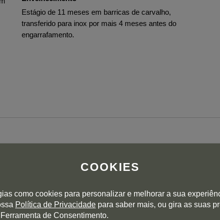
om
Estágio de 11 meses em barricas de carvalho,
transferido para inox por mais 4 meses antes do
engarrafamento.
s and salted focaccia. Nicely textured with vibrant acidity.
 now. Screw cap.
COOKIES
, with curry leaf and brine, salted yellow peach and flinty
gias como cookies para personalizar e melhorar a sua experiên
 on the nose. The 2021 season experienced poor flowering.
nossa
Política de Privacidade
para saber mais, ou gira as suas p
old," so the fruit didn't set so well. There were small
 Ferramenta de Consentimento.
 was great quality. After direct pressing, it went into