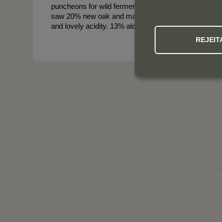
puncheons for wild ferment, then left on lees, with a "
saw 20% new oak and matured for 11 months prior to bo
and lovely acidity. 13% alcohol, sealed under screw 
REJEIT