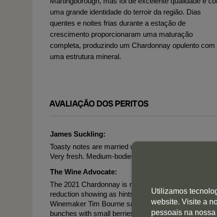
Martingborough, mas foi de excelente qualidade e c
uma grande identidade do terroir da região. Dias
quentes e noites frias durante a estação de
crescimento proporcionaram uma maturação
completa, produzindo um Chardonnay opulento com
uma estrutura mineral.
AVALIAÇÃO DOS PERITOS
James Suckling:
Toasty notes are married with lime, peach, ginger snap
Very fresh. Medium-bodied, sleek and elegant. Drink
The Wine Advocate:
The 2021 Chardonnay is rambunctious and concentrated
Utilizamos tecnolo
reduction showing as hints of graphite/struck match
website. Visite a 
Winemaker Tim Bourne says it was "drizzly, rainy and c
pessoais na nossa
bunches with small berries and not a lot of yield, but it