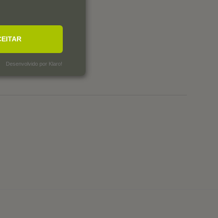
1
0
CEITAR
0
0
Desenvolvido por Klaro!
0