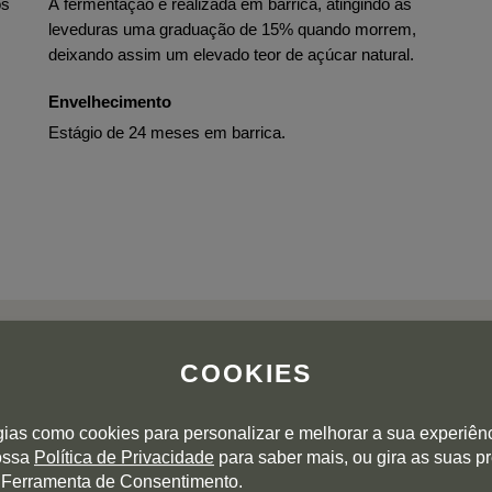
os
A fermentação é realizada em barrica, atingindo as
leveduras uma graduação de 15% quando morrem,
deixando assim um elevado teor de açúcar natural.
Envelhecimento
Estágio de 24 meses em barrica.
COOKIES
gias como cookies para personalizar e melhorar a sua experiên
AVALIAÇÕES DOS UTILIZADORES
nossa
Política de Privacidade
para saber mais, ou gira as suas p
 Ferramenta de Consentimento.