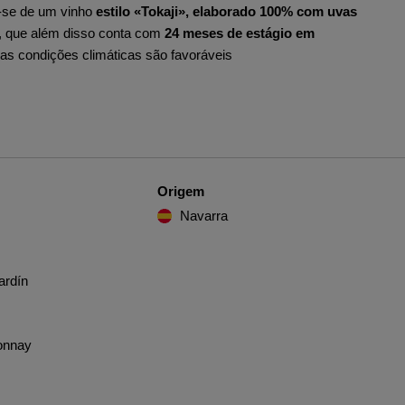
a-se de um vinho
estilo «Tokaji», elaborado 100% com uvas
, que além disso conta com
24 meses de estágio em
as condições climáticas são favoráveis
Origem
Navarra
ardín
onnay