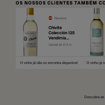
OS NOSSOS CLIENTES TAMBÉM 
Navarra
Chivite
Colección 125
Vendimia
Tardía 2023
Garrafa de 37,5 cl.
O vinho já não se encontra disponível
O vinho já 
Descubra as 