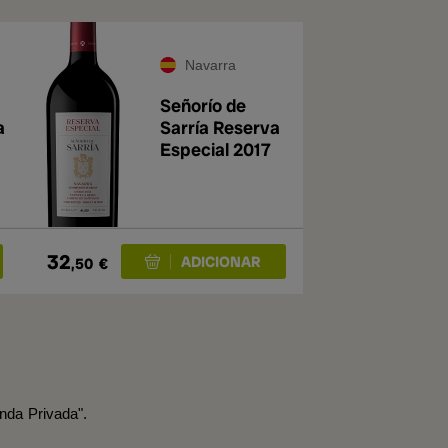
Navarra
Señorío de
a
Sarría Reserva
Especial 2017
32
,50
€
nda Privada".