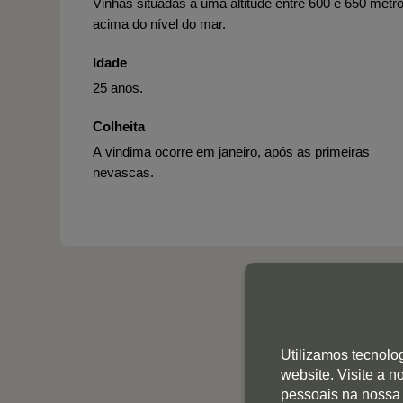
Vinhas situadas a uma altitude entre 600 e 650 metr
acima do nível do mar.
Idade
25 anos.
Colheita
A vindima ocorre em janeiro, após as primeiras
nevascas.
Utilizamos tecnolo
website. Visite a 
pessoais na nossa