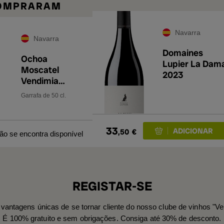
COMPRARAM
Navarra
Navarra
Domaines
Ochoa
Lupier La Dam
Moscatel
2023
Vendimia
Tardía 2023 50
Garrafa de 50 cl.
cl
33
,50
€
não se encontra disponível
REGISTAR-SE
vantagens únicas de se tornar cliente do nosso clube de vinhos "Ve
É 100% gratuito e sem obrigações. Consiga até 30% de desconto.