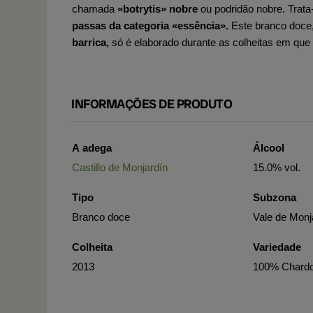
chamada
«botrytis» nobre
ou podridão nobre. Trat
passas da categoria «essência».
Este branco doce
barrica,
só é elaborado durante as colheitas em que 
INFORMAÇÕES DE PRODUTO
A adega
Álcool
Castillo de Monjardín
15.0% vol.
Tipo
Subzona
Branco doce
Vale de Monj
Colheita
Variedade
2013
100% Chard