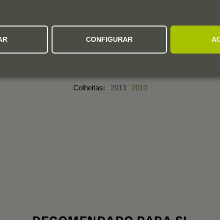
5,0
5
4
AR
CONFIGURAR
A
3
1 avaliação
2
1
Colheitas:
2013
2010