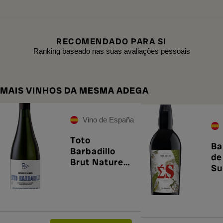
RECOMENDADO PARA SI
Ranking baseado nas suas avaliações pessoais
MAIS VINHOS DA MESMA ADEGA
Vino de España
Toto
Ba
Barbadillo
de
Brut Nature
Su
2023