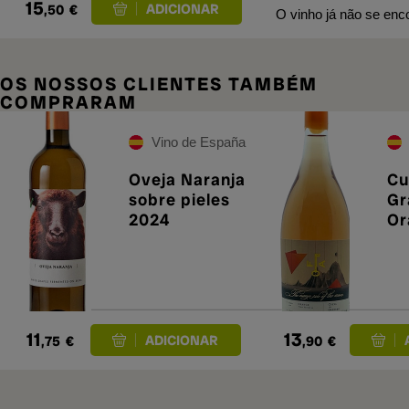
15
,50
€
O vinho já não se enco
OS NOSSOS CLIENTES TAMBÉM
COMPRARAM
Vino de España
Oveja Naranja
Cu
sobre pieles
Gr
2024
Or
20
11
13
,75
€
,90
€