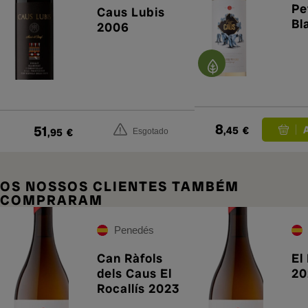
Pe
Caus Lubis
Bl
2006
8
51
,45
€
,95
€
Esgotado
OS NOSSOS CLIENTES TAMBÉM
COMPRARAM
Penedés
Can Ràfols
El
dels Caus El
20
Rocallís 2023