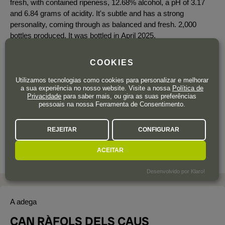
fresh, with contained ripeness, 12.68% alcohol, a pH of 3.17
and 6.84 grams of acidity. It's subtle and has a strong
personality, coming through as balanced and fresh. 2,000
bottles produced. It was bottled in April 2025.
COOKIES
Utilizamos tecnologias como cookies para personalizar e melhorar
48
a sua experiência no nosso website. Visite a nossa
Política de
,90
€
Privacidade
para saber mais, ou gira as suas preferências
IVA incluído
pessoais na nossa Ferramenta de Consentimento.
Garrafa 75 cl.
| 65,20 € / Litro
REJEITAR
CONFIGURAR
ACEITAR
Desenvolvido por Klaro!
A adega
CAN RÀFOLS DELS CAUS