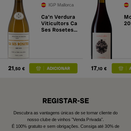
IGP Mallorca
Ca'n Verdura
Mo
Viticultors Ca
20
Ses Rosetes
2024
21
17
,50
€
,10
€
REGISTAR-SE
Descubra as vantagens únicas de se tornar cliente do
nosso clube de vinhos "Venda Privada".
É 100% gratuito e sem obrigações. Consiga até 30% de