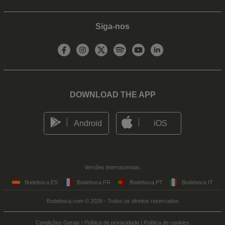
Siga-nos
DOWNLOAD THE APP
Android
iOS
Versões internacionais:
Bodeboca ES
Bodeboca FR
Bodeboca PT
Bodeboca IT
Bodeboca.com © 2026 - Todos os direitos reservados
Condições Gerais
|
Política de privacidade
|
Política de cookies