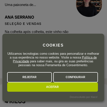
Uma paixoneta de...
ANA SERRANO
SELEÇÃO E VENDAS
Na colheita após colheita, este vinho não
deixa de me surpreender. Está a tornar-se
um dos meus vinhos preferidos, não só
COOKIES
porque o adoro, mas porque sempre que o
abri com amigos, foi um sucesso. Tem tudo:
Utilizamos tecnologias como cookies para personalizar e melhorar
a sua experiência no nosso website. Visite a nossa
Política de
requinte, equilíbrio, frescura e personalidade.
Privacidade
para saber mais, ou gira as suas preferências
Um pedacinho do Mediterrâneo mais puro ao
pessoais na nossa Ferramenta de Consentimento.
seu alcance.
REJEITAR
CONFIGURAR
ACEITAR
A adega
Desenvolvido por Klaro!
4 KILOS