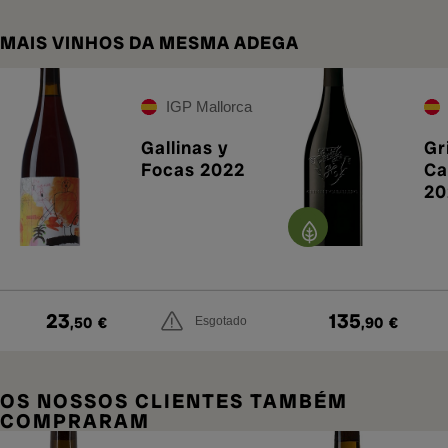
MAIS VINHOS DA MESMA ADEGA
IGP Mallorca
Gallinas y
Gr
Focas 2022
Ca
20
23
135
,50
€
,90
€
Esgotado
OS NOSSOS CLIENTES TAMBÉM
COMPRARAM