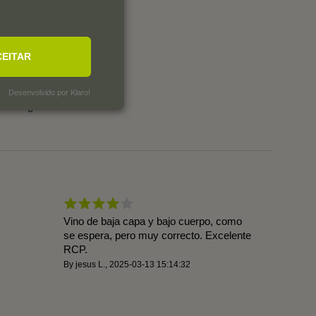
0
CEITAR
2
1
1
Desenvolvido por Klaro!
0
Vino de baja capa y bajo cuerpo, como
se espera, pero muy correcto. Excelente
RCP.
By
jesus L.
,
2025-03-13 15:14:32