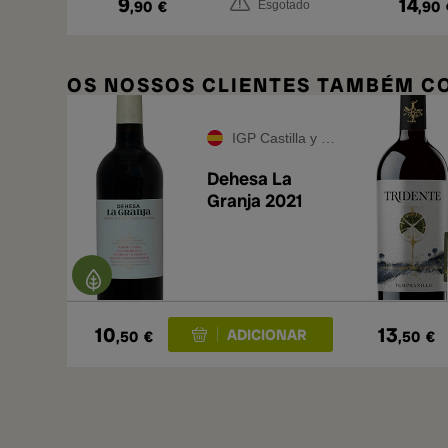
9
14
,90
€
,90
Esgotado
OS NOSSOS CLIENTES TAMBÉM 
IGP Castilla y León
Dehesa La
Granja 2021
10
13
,50
€
,50
€