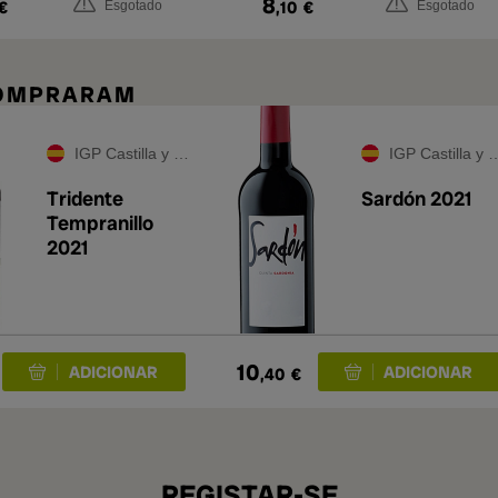
8
€
,10
€
Esgotado
Esgotado
COMPRARAM
IGP Castilla y León
IGP Castilla y León
Tridente
Sardón 2021
Tempranillo
2021
10
,40
€
REGISTAR-SE