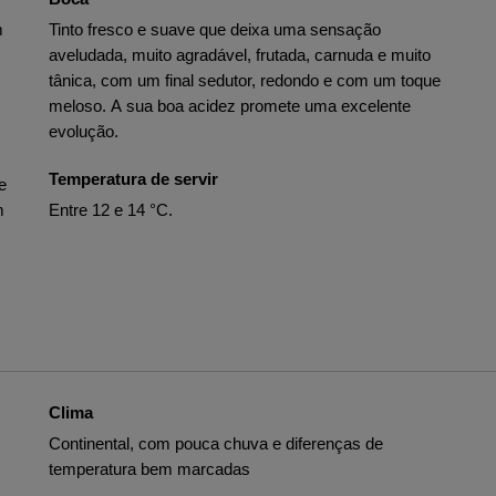
m
Tinto fresco e suave que deixa uma sensação
aveludada, muito agradável, frutada, carnuda e muito
tânica, com um final sedutor, redondo e com um toque
meloso. A sua boa acidez promete uma excelente
evolução.
Temperatura de servir
e
m
Entre 12 e 14 °C.
Clima
Continental, com pouca chuva e diferenças de
temperatura bem marcadas