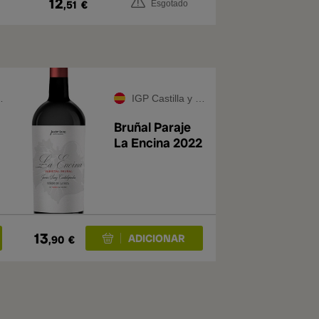
12
,51
€
Esgotado
IGP Castilla y León
Bruñal Paraje
La Encina 2022
13
,90
€