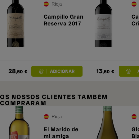
Rioja
Campillo Gran
Ca
Reserva 2017
Cr
28
13
,50
€
,50
€
OS NOSSOS CLIENTES TAMBÉM
COMPRARAM
Rioja
El Marido de
Gl
mi amiga
Bl