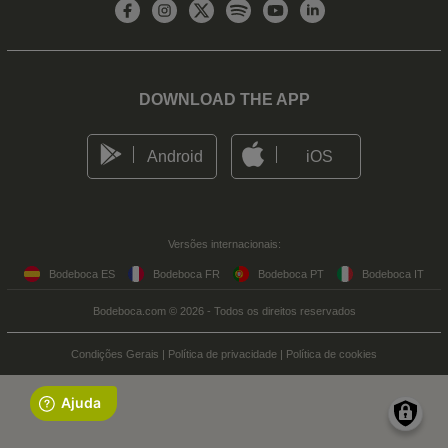
DOWNLOAD THE APP
Android
iOS
Versões internacionais:
Bodeboca ES
Bodeboca FR
Bodeboca PT
Bodeboca IT
Bodeboca.com © 2026 - Todos os direitos reservados
Condições Gerais
|
Política de privacidade
|
Política de cookies