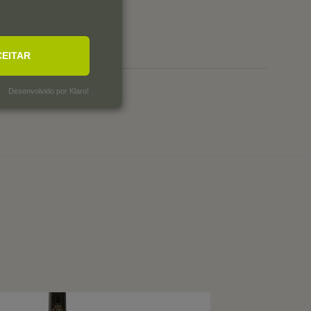
0
0
CEITAR
Desenvolvido por Klaro!