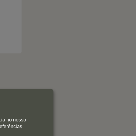
0
cia no nosso
referências
0
0