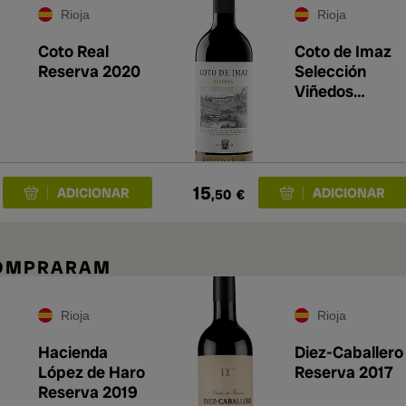
Rioja
Rioja
Coto Real
Coto de Imaz
Reserva 2020
Selección
Viñedos
Reserva 2021
15
,50
€
COMPRARAM
Rioja
Rioja
Hacienda
Diez-Caballero
López de Haro
Reserva 2017
Reserva 2019