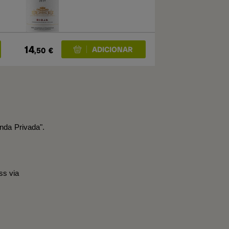
14
,50
€
nda Privada".
ss via