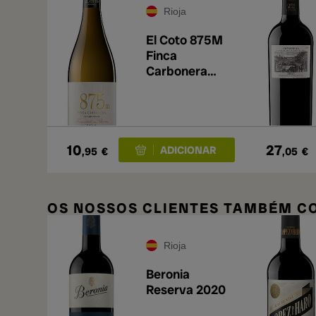
Rioja
El Coto 875M
Finca
Carbonera
Fermentado en
Barrica
Chardonnay
2025
10
27
,95
€
,05
€
OS NOSSOS CLIENTES TAMBÉM 
Rioja
Beronia
Reserva 2020