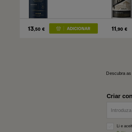
13
11
,50
€
,90
€
Descubra as 
Criar con
Introduza
Li e ace