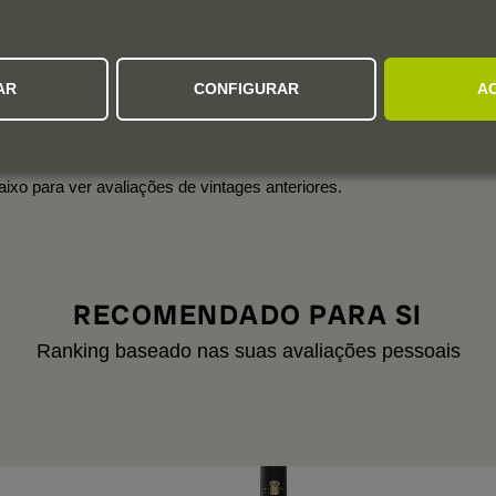
0 avaliações
2
1
AR
CONFIGURAR
A
Colheitas:
2021
2020
2019
2018
aixo para ver avaliações de vintages anteriores.
RECOMENDADO PARA SI
Ranking baseado nas suas avaliações pessoais