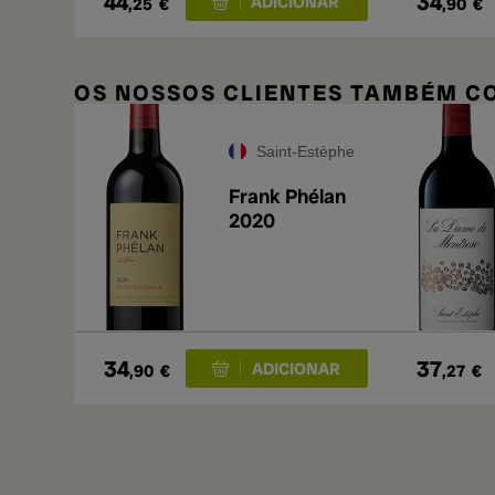
44
34
,25
€
,90
€
OS NOSSOS CLIENTES TAMBÉM 
Saint-Estèphe
Frank Phélan
2020
34
37
,90
€
,27
€