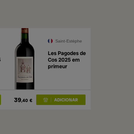
Saint-Estèphe
Les Pagodes de
5
Cos 2025 em
primeur
39
,40
€