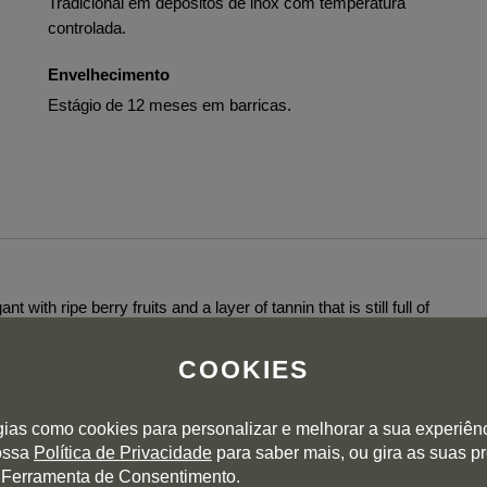
Tradicional em depósitos de inox com temperatura
controlada.
Envelhecimento
Estágio de 12 meses em barricas.
with ripe berry fruits and a layer of tannin that is still full of
er Voss.
COOKIES
gias como cookies para personalizar e melhorar a sua experiên
nossa
Política de Privacidade
para saber mais, ou gira as suas p
 Ferramenta de Consentimento.