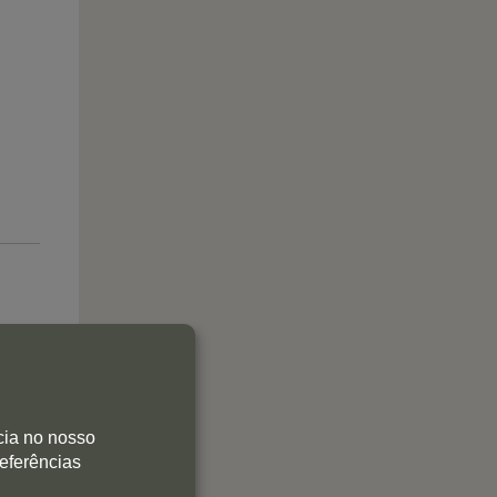
cia no nosso
referências