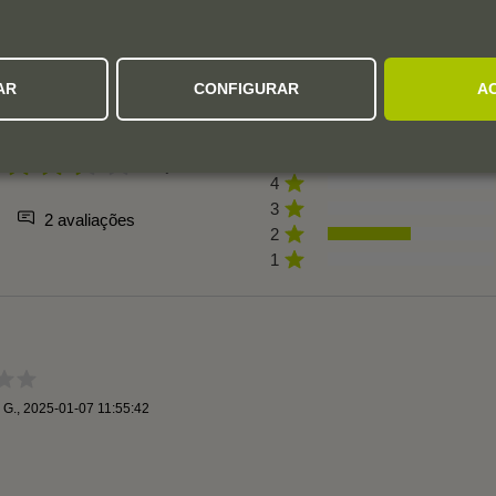
AVALIAÇÕES DOS UTILIZADORES
AR
CONFIGURAR
A
3,5
5
4
3
2 avaliações
2
1
 G.
,
2025-01-07 11:55:42