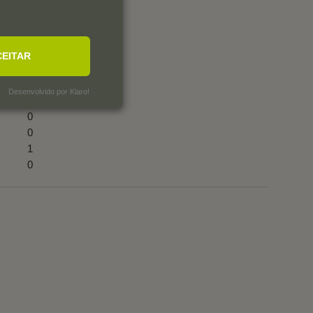
CEITAR
Desenvolvido por Klaro!
1
0
0
1
0