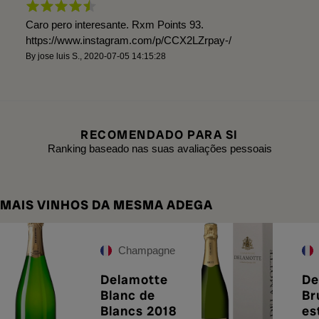
Caro pero interesante. Rxm Points 93.
https://www.instagram.com/p/CCX2LZrpay-/
By
jose luis S.
,
2020-07-05 14:15:28
RECOMENDADO PARA SI
Ranking baseado nas suas avaliações pessoais
MAIS VINHOS DA MESMA ADEGA
Champagne
Delamotte
De
Blanc de
Br
Blancs 2018
es