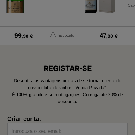
Caix
99
47
,90
€
,00
€
Esgotado
REGISTAR-SE
Descubra as vantagens únicas de se tornar cliente do
nosso clube de vinhos "Venda Privada".
É 100% gratuito e sem obrigações. Consiga até 30% de
desconto.
Criar conta:
Introduza o seu email: