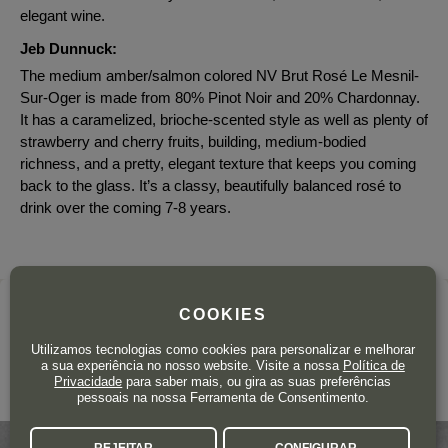
elegant wine.
Jeb Dunnuck:
The medium amber/salmon colored NV Brut Rosé Le Mesnil-
Sur-Oger is made from 80% Pinot Noir and 20% Chardonnay.
It has a caramelized, brioche-scented style as well as plenty of
strawberry and cherry fruits, building, medium-bodied
richness, and a pretty, elegant texture that keeps you coming
back to the glass. It’s a classy, beautifully balanced rosé to
drink over the coming 7-8 years.
A adega
COOKIES
CHAMPAGNE DELAMOTTE
Utilizamos tecnologias como cookies para personalizar e melhorar
a sua experiência no nosso website. Visite a nossa
Política de
Privacidade
para saber mais, ou gira as suas preferências
Champagne
pessoais na nossa Ferramenta de Consentimento.
REJEITAR
CONFIGURAR